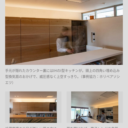
手元が隠れたカウンター裏にはIHのI型キッチンが。頭上の四角い埋め込み
型換気扇のおかげで、威圧感なく上空すっきり。（事例協力：ホリベアソシ
エツ）