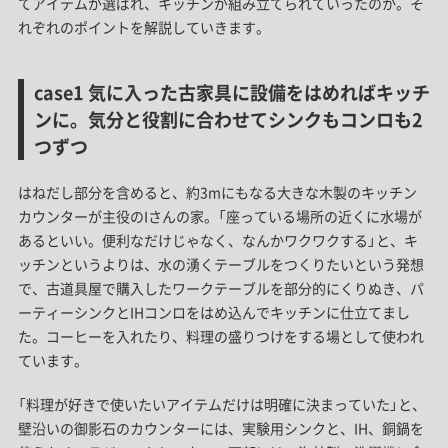
てアイテムが選ばれ、キッチンが組み立てられていったのか。そ
れぞれのポイントを解説していきます。
case1 気に入った古家具に設備をはめればキッチ
ンに。気分と役割に合わせてシンクもコンロも2
つずつ
はねだし部分を含めると、約3mにもなる大きな木製のキッチン
カウンターが主役のIさんの家。「座っている場所の近くに水場が
あるといい。便利なだけじゃなく、なんかワクワクする」と、キ
ッチンというよりは、水の湧くテーブルをつくりたいという発想
で、古道具屋で購入したワークテーブルを部分的にくりぬき、パ
ーティーシンクとIHコンロをはめ込んでキッチンに仕立てまし
た。コーヒーを入れたり、料理の盛りつけをする場として使われ
ています。
「料理が好きで使いたいアイテムだけは明確に決まっていた」と、
壁沿いの御影石のカウンターには、実験用シンクと、IH、銅鍋を