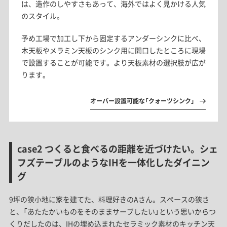
は、造作のしやすさもあって、海外ではよく見かける人気
のスタイル。
予め工場で​加工し下から​固定する​アンダーシンクに​比べ、​
木天板や​メラミン天板のシンク用に開口した​ところに​現場
で​設置することが​可能です。​より​天板​素材の​選択肢が​広が
ります。​
オーバー設置可能な「クォーツシンク」
case2 つくると食べるの距離を近づけたい。シェ
フズテーブルのようなIHを一体化したダイニン
グ
9坪の狭小地に家を建てた、料理好きのAさん。スペースの狭さ
と、「あたたかいものをそのままサーブしたい」という思いからつ
くりだしたのは、IHの埋め込まれたセラミック素材のキッチン天