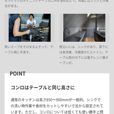
セラミックのダイニングテーブルにIHを埋め込んで。背面にはシンクと作業
台がある。
熱いスープをそのままよそって、テ
壁沿いには、シンクがあり、扉下に
ーブル側に手渡す。
は食洗機、冷蔵庫がビルトイン。テ
ーブル側のIH下には電子レンジ兼オ
ーブンが。
POINT
コンロはテーブルと同じ高さに
通常の​キッチンは​高さ850〜900mmが​一般的。シンクで
の​洗い​物作業や​食材を​カットしやすい​寸法から​設定されて
います。ただし、​コンロに​ついては​低くても​使い勝手上問