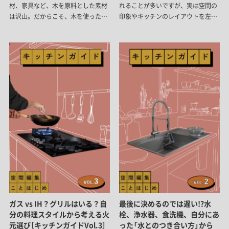
材、家具など、木を原料とした素材
れることが多いですが、実は空間の
は沢山。だからこそ、木を使った空
印象やキッチンのレイアウトを左右
間にしたいと思ってもどう決めてい
する重要な存在。器具の選び方やダ
ったらいいのか分からない。そんな
クトの取り回し方次第で、諦めてい
ことはありませんか？まずは自分が
たプランが実現できることも。まず
好きだと思う空間に木がどのくらい
はその可能性を知ったうえで、理想
のボリュームでどう使われているの
のキッチン空間を考えてみましょ
か知ることから始めましょう！
う。
ガス vs IH？グリルはいる？自
最後に決めるのでは遅い!?水
分の料理スタイルから考える火
栓、浄水器、食洗機、自分にあ
元選び［キッチンガイドVol.3］
った「水とのつき合い方」から