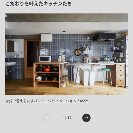
こだわりを叶えたキッチンたち
自分で答えをだすパッケージリノベーション / ASSY
仕
班 
1｜12