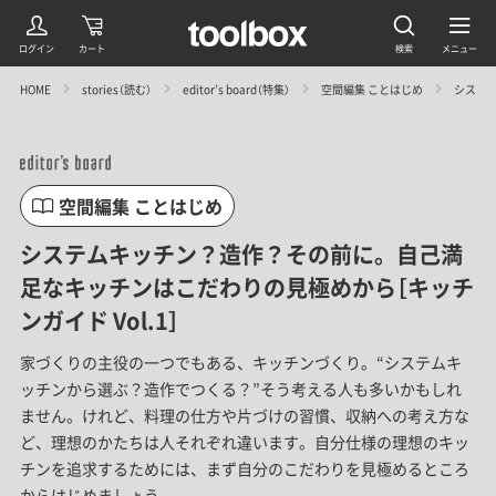
HOME
stories（読む）
editor’s board（特集）
空間編集 ことはじめ
システム
空間編集 ことはじめ
システムキッチン？造作？その前に。自己満
足なキッチンはこだわりの見極めから［キッチ
ンガイド Vol.1］
家づくりの主役の一つでもある、キッチンづくり。“システムキ
ッチンから選ぶ？造作でつくる？”そう考える人も多いかもしれ
ません。けれど、料理の仕方や片づけの習慣、収納への考え方な
ど、理想のかたちは人それぞれ違います。自分仕様の理想のキッ
チンを追求するためには、まず自分のこだわりを見極めるところ
からはじめましょう。