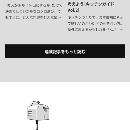
考えよう［キッチンガイド
「ガスかIHか」「何口にするか」だけで
Vol.2］
決めてしまいがちなコンロ選び。で
も本当は、どんな料理をどんな鍋で
キッチンづくりで、まず最初に考え
つくりたいかで、選ぶべき“火元”は
て欲しいのが「水」との付き合い方。
変わります。お米は土鍋で焚く派？
意外に思えるかもしれませんが、自
魚焼きグリルはいる？オーブンや高
分の水の使い方、飲用水をどうする
性能調理家電の導入は？ご自分の料
かを考えておくと、水栓・シンク・
理スタイルに合わせて、必要なコン
食洗機、さらにキッチン全体の配管
連載記事をもっと読む
ロの数、熱源の選び方を考えていき
や収納計画にまでがみえてきます。
ましょう。