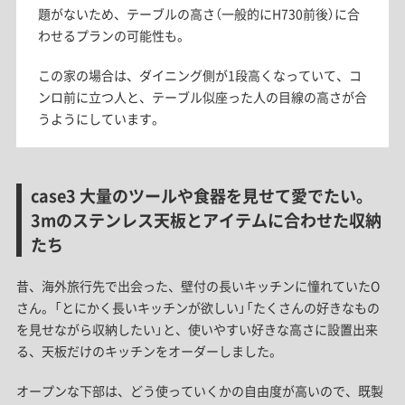
題がな​いため、​テーブルの​高さ​（​一般的に​H730前後）に​合
わせる​プランの​可能性も。
この家の場合は、ダイニング側が1段高くなっていて、コ
ンロ前に立つ人と、テーブル似座った人の目線の高さが​合
うようにしています。
case3 大量のツールや食器を見せて愛でたい。
3mのステンレス天板とアイテムに合わせた収納
たち
昔、海外旅行先で出会った、壁付の長いキッチンに憧れていたO
さん。「とにかく長いキッチンが欲しい」「たくさんの好きなもの
を見せながら収納したい」と、使いやすい好きな高さに設置出来
る、天板だけのキッチンをオーダーしました。
オープンな下部は、どう使っていくかの自由度が高いので、既製