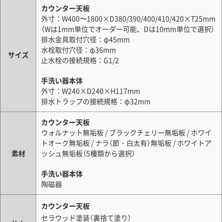
カウンター天板
外寸：W400〜1800×D380/390/400/410/420×T25mm
（Wは1mm単位でオーダー可能、Dは10mm単位で選択）
排水金具取付穴径：φ45mm
水栓取付穴径：φ36mm
サイズ
止水栓の接続規格：G1/2
手洗い器本体
外寸：W240×D240×H117mm
排水トラップの接続規格：φ32mm
カウンター天板
ウォルナット無垢板 / ブラックチェリー無垢板 / ホワイ
トオーク無垢板 / ナラ（節・白太有）無垢板 / ホワイトア
素材
ッシュ無垢板（5種類から選択）
手洗い器本体
陶磁器
カウンター天板
セラウッド塗装（裏捨て塗り）