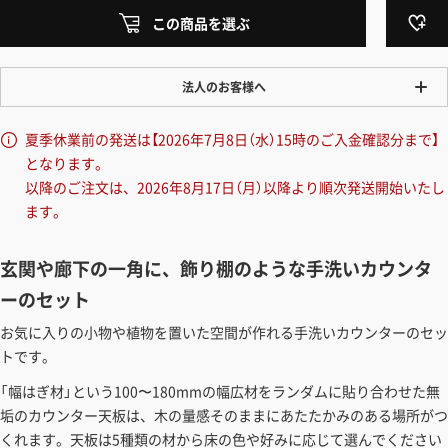
この商品を選ぶ
法人のお客様へ
ワンプライス販売
夏季休業前の発送は【2026年7月8日（水）15時のご入金確認分まで】
法人・個人様いずれも全て一律の価格で販売しております。法人/個人
となります。
事業主様には「請求書払い」も対応しています。
以降のご注文は、2026年8月17日（月）以降より順次発送開始いたし
「請求書払い」の詳細はこちら
ます。
カートでのお見積り機能
玄関や廊下の一角に、飾り棚のような手洗いカウンタ
「この商品を選ぶ」からご希望の商品をカートに入れていただき、お届
ーのセット
け先種別・都道府県を選択すると、送料を含んだ合計金額を確認する
ことができます。お見積り書の出力も可能です。
お気に入りの小物や植物を置いた空間が作れる手洗いカウンターのセッ
トです。
見積もりガイドはこちら
「幅はぎ材」という100〜180mmの幅広材をランダムに貼り合わせた無
垢のカウンター天板は、木の量感そのままにあたたかみのある場所がつ
くれます。天板は5種類の材から床の色や好みに応じて選んでください