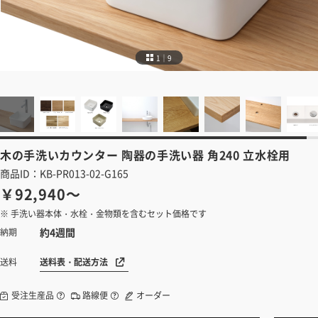
1｜9
木の手洗いカウンター
陶器の手洗い器 角240 立水栓用
商品ID：KB-PR013-02-G165
￥92,940～
※ 手洗い器本体・水栓・金物類を含むセット価格です
約4週間
納期
送料表・配送方法
送料
受注生産品
路線便
オーダー