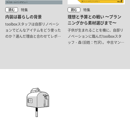
特集
特集
読む
読む
内装は暮らしの背景
理想と予算との戦い 〜プラン
ニングから素材選びまで〜
toolboxスタッフは自邸リノベーシ
ョンでどんなアイテムをどう使った
子供が生まれることを機に、自邸リ
のか？選んだ理由と合わせてレポー
ノベーションに臨んだtoolboxスタ
トします。
ッフ・森（旧姓：竹沢）。 中古マンシ
ョンの購入から完成までを、ノンフ
ィクションで赤裸々にお届けしま
す。