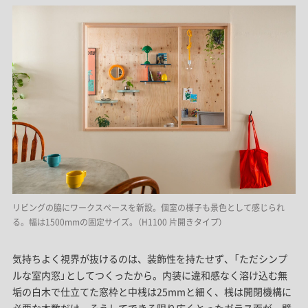
リビングの脇にワークスペースを新設。個室の様子も景色として感じられ
る。幅は1500mmの固定サイズ。（H1100 片開きタイプ）
気持ちよく視界が抜けるのは、装飾性を持たせず、「ただシンプ
ルな室内窓」としてつくったから。内装に違和感なく溶け込む無
垢の白木で仕立てた窓枠と中桟は25mmと細く、桟は開閉機構に