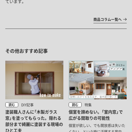
ています。
商品コラム一覧へ
その他おすすめ記事
DIY記事
特集
読む
読む
塗装職人さんに「木製ガラス
個室を諦めない。「室内窓」で
窓」を塗ってもらった。隠れる
広がる間取りの可能性
部分まで綺麗に塗装する現場の
個室が欲しい、でも開放感は失いた
ひと工夫
くない。という時に活躍する室内