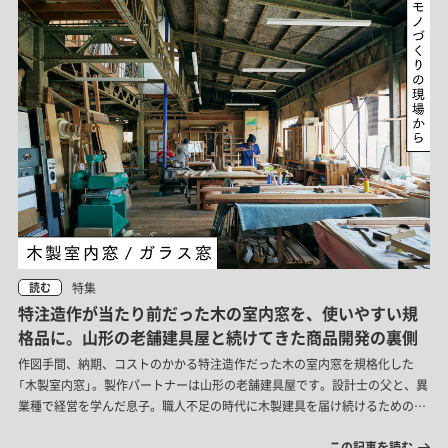
特集
読む
特注造作が当たり前だった木の室内窓を、使いやすい規
格品に。山形の老舗建具屋と続けてきた商品開発の裏側
作図手間、納期、コストのかかる特注造作だった木の室内窓を規格化した
「木製室内窓」。製作パートナーは山形の老舗建具屋です。設計士の父と、異
業種で経営を学んだ息子。職人不足の時代に木製建具を届け続けるための工
夫と、そこからつながる「木製ガラス窓」の開発背景を聞いてきました。
この記事を読む