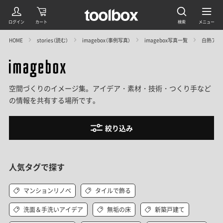
HOME
stories（読む）
imagebox（事例写真）
imagebox写真一覧
白熱アー
空間づくりのイメージ集。アイデア・素材・技術・つくり手など
の情報を共有する場所です。
絞り込み
人気タグで探す
マンションリノベ
タイルで飾る
洗面＆手洗いアイデア
無垢の床
新築戸建て