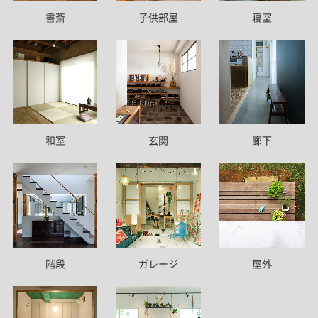
書斎
子供部屋
寝室
和室
玄関
廊下
階段
ガレージ
屋外