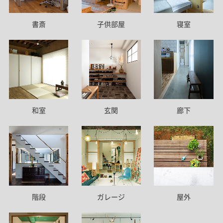
書斎
子供部屋
寝室
和室
玄関
廊下
階段
ガレージ
屋外