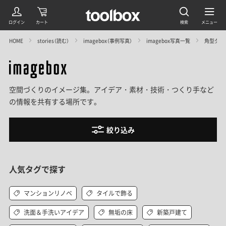
HOME
stories（読む）
imagebox（事例写真）
imagebox写真一覧
角型ダイ
空間づくりのイメージ集。アイデア・素材・技術・つくり手など
の情報を共有する場所です。
絞り込み
人気タグで探す
マンションリノベ
タイルで飾る
洗面＆手洗いアイデア
無垢の床
新築戸建て