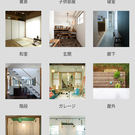
書斎
子供部屋
寝室
和室
玄関
廊下
階段
ガレージ
屋外