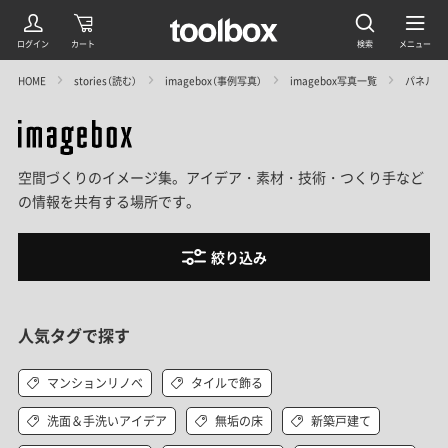
HOME
stories（読む）
imagebox（事例写真）
imagebox写真一覧
パネル型
空間づくりのイメージ集。アイデア・素材・技術・つくり手など
の情報を共有する場所です。
絞り込み
人気タグで探す
マンションリノベ
タイルで飾る
洗面＆手洗いアイデア
無垢の床
新築戸建て