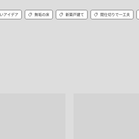
いアイデア
無垢の床
新築戸建て
間仕切りで一工夫