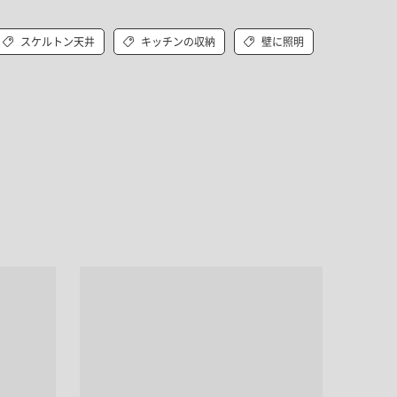
キッチン すべて
壁紙・クロス
ブリック・レンガ
足場板
キッチン本体
化粧板・シート
スケルトン天井
キッチンの収納
壁に照明
床タイル
カーペット・床タイル・畳
洗面 すべて
キッチン天板・シンク
洗面ボウル・洗面台
レンジフード
バス・トイレ すべて
洗面水栓
キッチン水栓
浴槽・浴室・シャワー水栓
ミラー
コンロ・食洗機・設備機器
パーツ・ハードウェア すべて
手洗い器
カウンター天板
キッチンパネル
タオル掛け・バー
トイレアクセサリー
洗面アクセサリー
キッチン収納
棚パーツ・ラック すべて
ペーパーホルダー
ランドリーパーツ
キッチンアクセサリー
棚受け
ハンガーパイプ
洗面セットアップ
テーブル・デスク すべて
キッチンセットアップ
棚板
フック
テーブル脚
棚・ラック
ドアノブ・ハンドル
家具・収納 すべて
テーブル天板
取っ手・つまみ
収納・キャビネット
テーブル・デスク本体
手摺
建具 すべて
椅子・スツール