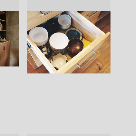
ドア・扉
テレビボード
カーテン・ブラインド すべて
引き戸
姿見・鏡
カーテン
室内窓
照明・スイッチ すべて
カーテンレール
建具金物
ペンダント・シーリング
ブラインド
塗料 すべて
直付・ブラケット照明
室内壁塗料
コンセント照明
エクステリア すべて
木部用塗料
レール・スポットライト
ポスト
その他塗料
照明パーツ
DIY すべて
表札・サイン
電球
DIYアイテム
スイッチ
その他いろいろ すべて
道具・工具
ハンモック・蚊帳
フレーム・額縁
本・雑貨