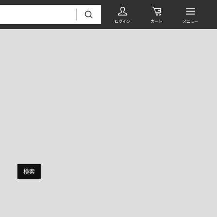
絞り込み
フローリング・床材 すべて
無垢フローリング
タイル すべて
挽板複合フローリング
検索
モザイクタイル
パーケット・ヘリンボーン
内装壁材 すべて
四角形タイル
遮音・直貼りフローリング
ウッドパネル・板壁材
装飾タイル
DIYフローリング