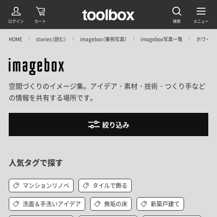
HOME
stories（読む）
imagebox（事例写真）
imagebox写真一覧
ホワイト
空間づくりのイメージ集。アイデア・素材・技術・つくり手など
の情報を共有する場所です。
絞り込み
人気タグで探す
マンションリノベ
タイルで飾る
洗面＆手洗いアイデア
無垢の床
新築戸建て