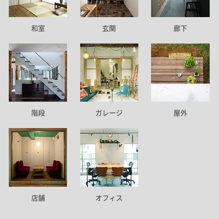
和室
玄関
廊下
階段
ガレージ
屋外
店舗
オフィス