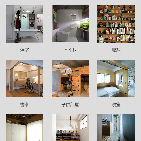
トイレ
浴室
収納
書斎
子供部屋
寝室