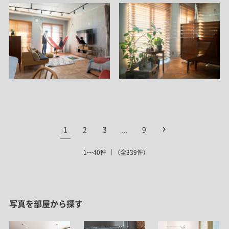
1
2
3
...
9
1〜40件
（全339件）
写真を部屋から探す