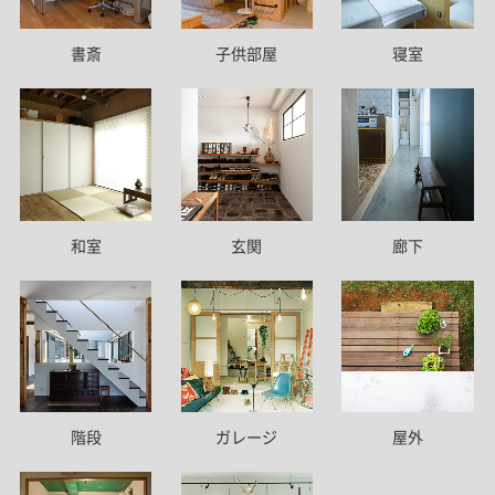
書斎
子供部屋
寝室
和室
玄関
廊下
階段
ガレージ
屋外