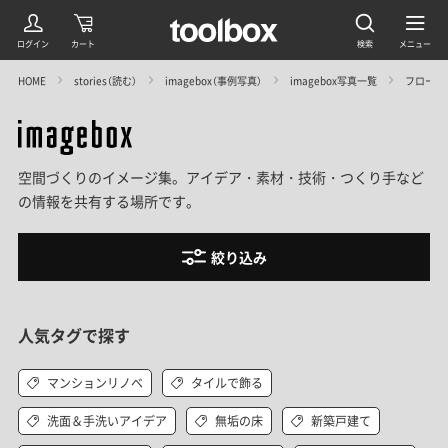
HOME
stories（読む）
imagebox（事例写真）
imagebox写真一覧
フローリ
空間づくりのイメージ集。アイデア・素材・技術・つくり手など
の情報を共有する場所です。
絞り込み
人気タグで探す
マンションリノベ
タイルで飾る
洗面＆手洗いアイデア
無垢の床
新築戸建て