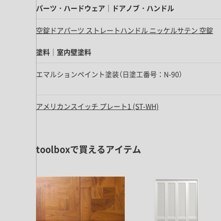
キッチン すべて
壁紙・クロス
パーツ・ハードウェア｜ドアノブ・ハンドル
ブリック・レンガ
足場板
キッチン本体
化粧板・シート
床タイル
カーペット・床タイル・畳
空錠ドアパーツ ストレートハンドル ニッケルサテン 空錠
洗面 すべて
キッチン天板・シンク
洗面ボウル・洗面台
レンジフード
塗料｜室内壁塗料
バス・トイレ すべて
洗面水栓
キッチン水栓
エマルションペイント塗装（日塗工番号：N-90）
浴槽・浴室・シャワー水栓
ミラー
コンロ・食洗機・設備機器
パーツ・ハードウェア すべて
手洗い器
カウンター天板
キッチンパネル
アメリカンスイッチ プレート1 (ST-WH)
タオル掛け・バー
トイレアクセサリー
洗面アクセサリー
キッチン収納
棚パーツ・ラック すべて
ペーパーホルダー
ランドリーパーツ
キッチンアクセサリー
棚受け
ハンガーパイプ
toolboxで買えるアイテム
洗面セットアップ
テーブル・デスク すべて
キッチンセットアップ
棚板
フック
テーブル脚
棚・ラック
ドアノブ・ハンドル
家具・収納 すべて
テーブル天板
取っ手・つまみ
収納・キャビネット
テーブル・デスク本体
手摺
建具 すべて
椅子・スツール