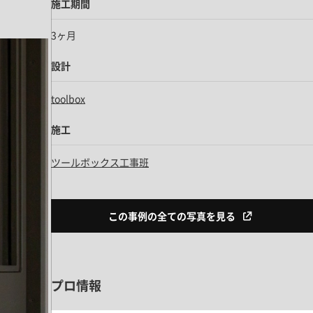
施工期間
3ヶ月
設計
toolbox
施工
ツールボックス工事班
この事例の全ての写真を見る
プロ情報