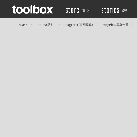
買う
読む
HOME
stories（読む）
imagebox（事例写真）
imagebox写真一覧