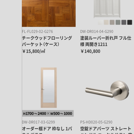
ドア・扉
テレビボード
カーテン・ブラインド すべて
引き戸
姿見・鏡
カーテン
室内窓
照明・スイッチ すべて
カーテンレール
FL-FL029-02-G276
DW-DR014-04-G290
建具金物
チークウッドフローリング
塗装ルーバー折れ戸 フル仕
ペンダント・シーリング
ブラインド
パーケット（ケース）
様 両開き1211
塗料 すべて
直付・ブラケット照明
￥15,800/㎡
￥140,800
室内壁塗料
コンセント照明
エクステリア すべて
木部用塗料
レール・スポットライト
ポスト
その他塗料
照明パーツ
DIY すべて
表札・サイン
電球
DIYアイテム
スイッチ
その他いろいろ すべて
道具・工具
ハンモック・蚊帳
フレーム・額縁
DW-DR017-03-G299
PS-HD020-05-G290
オーダー框ドア 枠なし 1パ
空錠ドアパーツ ストレート
本・雑貨