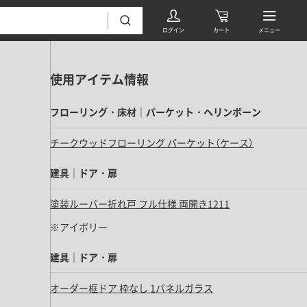
使用アイテム情報
フローリング・床材｜パーケット・ヘリンボーン
チークウッドフローリング パーケット（ケース）
建具｜ドア・扉
フローリング・床材 すべて
塗装ルーバー折れ戸 フル仕様 両開き1211
無垢フローリング
タイル すべて
※アイボリー
挽板複合フローリング
モザイクタイル
パーケット・ヘリンボーン
建具｜ドア・扉
内装壁材 すべて
四角形タイル
遮音・直貼りフローリング
オーダー框ドア 枠なし 1パネルガラス
ウッドパネル・板壁材
装飾タイル
DIYフローリング