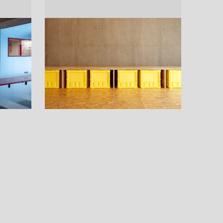
ドア・扉
テレビボード
カーテン・ブラインド すべて
引き戸
姿見・鏡
カーテン
室内窓
照明・スイッチ すべて
カーテンレール
建具金物
ペンダント・シーリング
ブラインド
塗料 すべて
直付・ブラケット照明
室内壁塗料
コンセント照明
エクステリア すべて
木部用塗料
レール・スポットライト
ポスト
その他塗料
照明パーツ
DIY すべて
表札・サイン
電球
DIYアイテム
スイッチ
その他いろいろ すべて
道具・工具
ハンモック・蚊帳
フレーム・額縁
本・雑貨