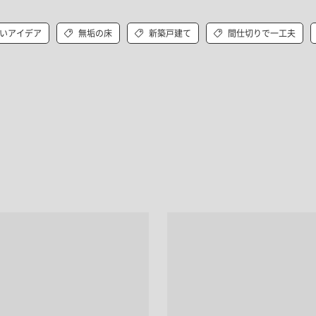
いアイデア
無垢の床
新築戸建て
間仕切りで一工夫