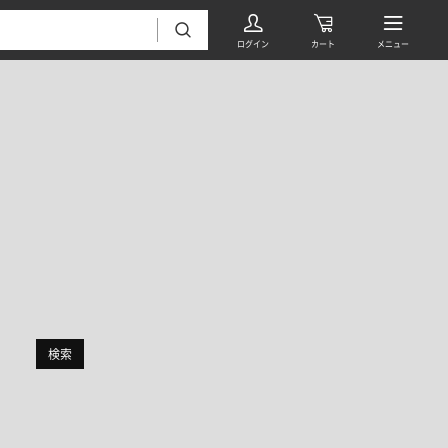
絞り込み
フローリング・床材 すべて
無垢フローリング
タイル すべて
挽板複合フローリング
検索
モザイクタイル
パーケット・ヘリンボーン
内装壁材 すべて
四角形タイル
遮音・直貼りフローリング
ウッドパネル・板壁材
装飾タイル
DIYフローリング