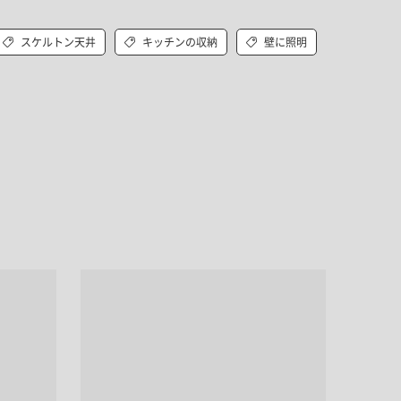
キッチン すべて
壁紙・クロス
ブリック・レンガ
足場板
キッチン本体
化粧板・シート
スケルトン天井
キッチンの収納
壁に照明
床タイル
カーペット・床タイル・畳
洗面 すべて
キッチン天板・シンク
洗面ボウル・洗面台
レンジフード
バス・トイレ すべて
洗面水栓
キッチン水栓
浴槽・浴室・シャワー水栓
ミラー
コンロ・食洗機・設備機器
パーツ・ハードウェア すべて
手洗い器
カウンター天板
キッチンパネル
タオル掛け・バー
トイレアクセサリー
洗面アクセサリー
キッチン収納
棚パーツ・ラック すべて
ペーパーホルダー
ランドリーパーツ
キッチンアクセサリー
棚受け
ハンガーパイプ
洗面セットアップ
テーブル・デスク すべて
キッチンセットアップ
棚板
フック
テーブル脚
棚・ラック
ドアノブ・ハンドル
家具・収納 すべて
テーブル天板
取っ手・つまみ
収納・キャビネット
テーブル・デスク本体
手摺
建具 すべて
椅子・スツール