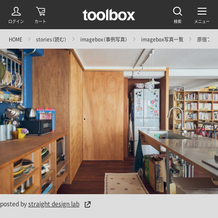
HOME
stories（読む）
imagebox（事例写真）
imagebox写真一覧
原宿フラット2
posted by
straight design lab