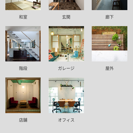
和室
玄関
廊下
階段
ガレージ
屋外
店舗
オフィス