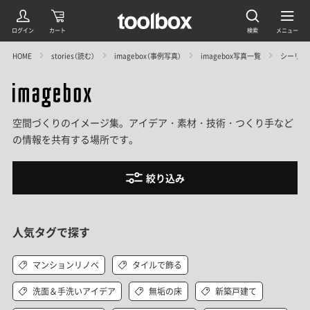
HOME
stories（読む）
imagebox（事例写真）
imagebox写真一覧
シーリン
空間づくりのイメージ集。アイデア・素材・技術・つくり手など
の情報を共有する場所です。
絞り込み
人気タグで探す
マンションリノベ
タイルで飾る
洗面＆手洗いアイデア
無垢の床
新築戸建て