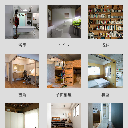
トイレ
浴室
収納
書斎
子供部屋
寝室