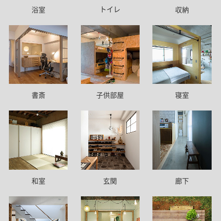
トイレ
浴室
収納
書斎
子供部屋
寝室
和室
玄関
廊下