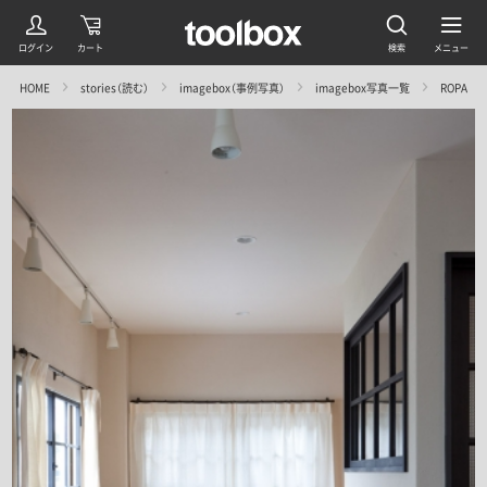
HOME
stories（読む）
imagebox（事例写真）
imagebox写真一覧
ROPA／空