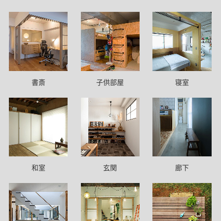
書斎
子供部屋
寝室
和室
玄関
廊下