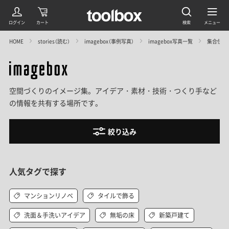
HOME
stories（読む）
imagebox（事例写真）
imagebox写真一覧
集合住宅
空間づくりのイメージ集。アイデア・素材・技術・つくり手など
の情報を共有する場所です。
絞り込み
人気タグで探す
マンションリノベ
タイルで飾る
洗面＆手洗いアイデア
無垢の床
新築戸建て