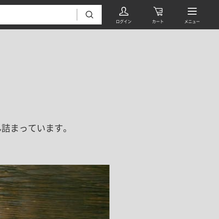
ん詰まっています。
フローリング・床材 すべて
無垢フローリング
タイル すべて
挽板複合フローリング
モザイクタイル
パーケット・ヘリンボーン
内装壁材 すべて
四角形タイル
遮音・直貼りフローリング
ウッドパネル・板壁材
装飾タイル
DIYフローリング