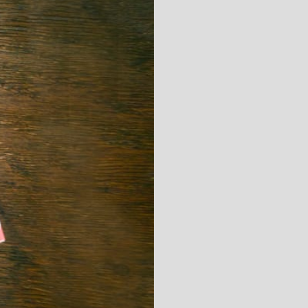
キッチン すべて
壁紙・クロス
ブリック・レンガ
足場板
キッチン本体
化粧板・シート
床タイル
カーペット・床タイル・畳
洗面 すべて
キッチン天板・シンク
洗面ボウル・洗面台
レンジフード
バス・トイレ すべて
洗面水栓
キッチン水栓
浴槽・浴室・シャワー水栓
ミラー
コンロ・食洗機・設備機器
パーツ・ハードウェア すべて
手洗い器
カウンター天板
キッチンパネル
タオル掛け・バー
トイレアクセサリー
洗面アクセサリー
キッチン収納
棚パーツ・ラック すべて
ペーパーホルダー
ランドリーパーツ
キッチンアクセサリー
棚受け
ハンガーパイプ
洗面セットアップ
テーブル・デスク すべて
キッチンセットアップ
棚板
フック
テーブル脚
棚・ラック
ドアノブ・ハンドル
家具・収納 すべて
テーブル天板
取っ手・つまみ
収納・キャビネット
テーブル・デスク本体
手摺
建具 すべて
椅子・スツール