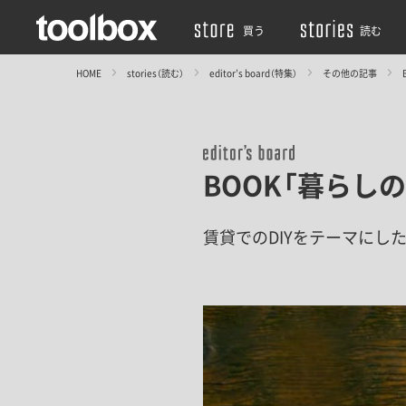
買う
読む
HOME
stories（読む）
editor’s board（特集）
その他の記事
BOOK「暮らし
賃貸でのDIYをテーマに