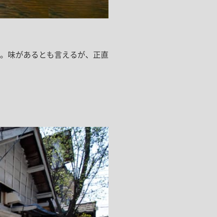
ドア・扉
テレビボード
カーテン・ブラインド すべて
引き戸
姿見・鏡
カーテン
室内窓
照明・スイッチ すべて
カーテンレール
建具金物
。味があるとも言えるが、正直
ペンダント・シーリング
ブラインド
塗料 すべて
直付・ブラケット照明
室内壁塗料
コンセント照明
エクステリア すべて
木部用塗料
レール・スポットライト
ポスト
その他塗料
照明パーツ
DIY すべて
表札・サイン
電球
DIYアイテム
スイッチ
その他いろいろ すべて
道具・工具
ハンモック・蚊帳
フレーム・額縁
本・雑貨