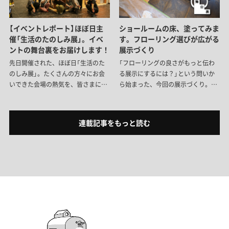
す。
【イベントレポート】ほぼ日主
ショールームの床、塗ってみま
催「生活のたのしみ展」。イベ
す。フローリング選びが広がる
ントの舞台裏をお届けします！
展示づくり
先日開催された、ほぼ日「生活のた
「フローリングの良さがもっと伝わ
のしみ展」。たくさんの方々にお会
る展示にするには？」という問いか
いできた会場の熱気を、皆さまにも
ら始まった、今回の展示づくり。色
共有できたら……ということで、ご
選びや試し塗り、スタッフ同士の相
来場いただいた方はもちろん、惜し
談など、試行錯誤を重ねて形になっ
くも足を運べなかった方にも楽しん
ていく、その舞台裏をお届けしま
連載記事をもっと読む
でいただけるよう、イベントの舞台
す。
裏と当日の様子をお届けします。