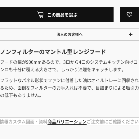
この商品を選ぶ
法人のお客様へ
ワンプライス販売
ノンフィルターのマントル型レンジフード
法人・個人様いずれも全て一律の価格で販売しております。法人/個人
フードの幅が900mmあるので、3口から4口のシステムキッチン向けコ
事業主様には「請求書払い」も対応しています。
ンロも十分に覆える大きさで、しっかり油煙をキャッチします。
「請求書払い」の詳細はこちら
フラットなパネル形状でファンに付着した油はオイルトレーに回収され
カートでのお見積り機能
るため、面倒なフィルターのお手入れは不要で、目詰まりによる吸引力
「この商品を選ぶ」からご希望の商品をカートに入れていただき、お届
の低下もありません。
け先種別・都道府県を選択すると、送料を含んだ合計金額を確認する
ことができます。お見積り書の出力も可能です。
見積もりガイドはこちら
情報
カスタム
図面・資料
商品バリエーション
ご注文前にご確認ください