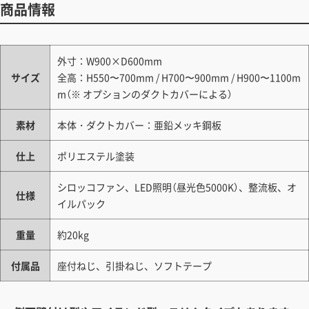
商品情報
外寸：W900×D600mm
サイズ
全高：H550〜700mm / H700〜900mm / H900〜1100m
m（※ オプションのダクトカバーによる）
素材
本体・ダクトカバー：亜鉛メッキ鋼板
仕上
ポリエステル塗装
シロッコファン、LED照明（昼光色5000K）、整流板、オ
仕様
イルパック
重量
約20kg
付属品
座付ねじ、引掛ねじ、ソフトテープ