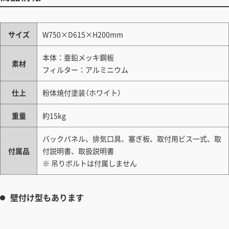
サイズ
W750×D615×H200mm
本体：亜鉛メッキ鋼板
素材
フィルター：アルミニウム
仕上
粉体焼付塗装（ホワイト）
重量
約15kg
バックパネル、排気口具、塞ぎ板、取付用ビス一式、取
付属品
付説明書、取扱説明書
※ 吊りボルトは付属しません
壁付け型もあります