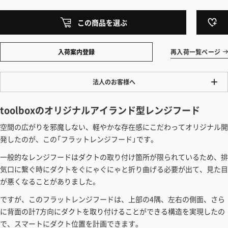
この商品を選ぶ
入荷案内登録
再入荷一覧ページ
法人のお客様へ
ワンプライス販売
toolboxのオリジナルアイランド型レンジフード
法人・個人様いずれも全て一律の価格で販売しております。法人/個人
空間の広がりを邪魔しない、軽やかな存在感にこだわってオリジナル開
事業主様には「請求書払い」も対応しています。
発したのが、この「フラットレンジフード」です。
「請求書払い」の詳細はこちら
一般的なレンジフードはダクトの取り付け箇所が限られているため、排
カートでのお見積り機能
気口に繋ぐ時にダクトをぐにゃぐにゃと折り曲げる必要が出て、見た目
「この商品を選ぶ」からご希望の商品をカートに入れていただき、お届
が悪くなることがありました。
け先種別・都道府県を選択すると、送料を含んだ合計金額を確認する
ですが、このフラットレンジフードは、上部の4隅、左右の側面、さら
ことができます。お見積り書の出力も可能です。
に背面の計7方向にダクトを取り付けることができる構造を実現したの
見積もりガイドはこちら
で、スマートにダクト位置を計画できます。