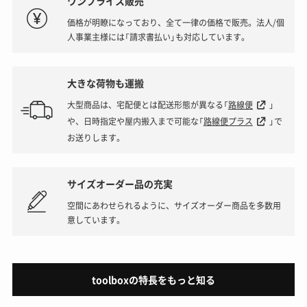
ワンプライス販売
価格が明瞭になっており、全て一律の価格で販売。法人/個
人事業主様には「請求書払い」も対応しています。
大きな荷物も運搬
大型商品は、宅配便とは配送形態が異なる「
路線便
」
や、日時指定や屋内搬入まで可能な「
路線便プラス
」で
お送りします。
サイズオーダー品の充実
空間にあわせられるように、サイズオーダー商品を多数用
意しています。
toolboxの特長をもっと知る