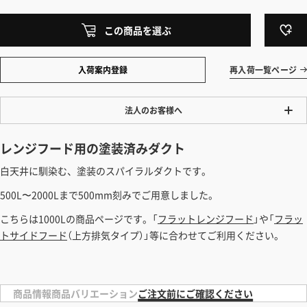
この商品を選ぶ
入荷案内登録
再入荷一覧ページ
法人のお客様へ
ワンプライス販売
レンジフード用の塗装済みダクト
法人・個人様いずれも全て一律の価格で販売しております。法人/個人
白天井に馴染む、塗装のスパイラルダクトです。
事業主様には「請求書払い」も対応しています。
500L〜2000Lまで500mm刻みでご用意しました。
「請求書払い」の詳細はこちら
こちらは1000Lの商品ページです。「
フラットレンジフード
」や「
フラッ
カートでのお見積り機能
トサイドフード
（上方排気タイプ）」等に合わせてご利用ください。
「この商品を選ぶ」からご希望の商品をカートに入れていただき、お届
け先種別・都道府県を選択すると、送料を含んだ合計金額を確認する
ことができます。お見積り書の出力も可能です。
商品情報
商品バリエーション
ご注文前にご確認ください
見積もりガイドはこちら