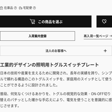
在庫品
宅配便
この商品を選ぶ
入荷案内登録
再入荷一覧ページ
法人のお客様へ
ワンプライス販売
工業的デザインの照明用トグルスイッチプレート
法人・個人様いずれも全て一律の価格で販売しております。法人/個人
日本の技術や産業を支えるために開発され、長年の実績を誇り、シンプ
事業主様には「請求書払い」も対応しています。
ルで頼れる構造のこのトグルスイッチを、家庭用のスイッチとして使う
「請求書払い」の詳細はこちら
ことができるように設計されました。
カートでのお見積り機能
普段、何気なくつけるあかりを、トグルの視覚的な効果・ON-OFF切り
「この商品を選ぶ」からご希望の商品をカートに入れていただき、お届
替えのパチッとした確かな手応えにより、電気を使うことを意識的に感
け先種別・都道府県を選択すると、送料を含んだ合計金額を確認する
じさせます。
ことができます。お見積り書の出力も可能です。