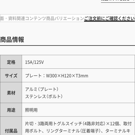
面・資料
関連コンテンツ
商品バリエーション
ご注文前にご確認ください
商品情報
定格
15A/125V
サイズ
プレート：W300×H120×T3mm
アルミ（プレート）
素材
ステンレス（ボルト）
用途
照明用
片切・3路両用トグルスイッチ（4路非対応）×12個、取付
付属品
用ボルト、リングターミナル（圧着端子）、ターミナルキ