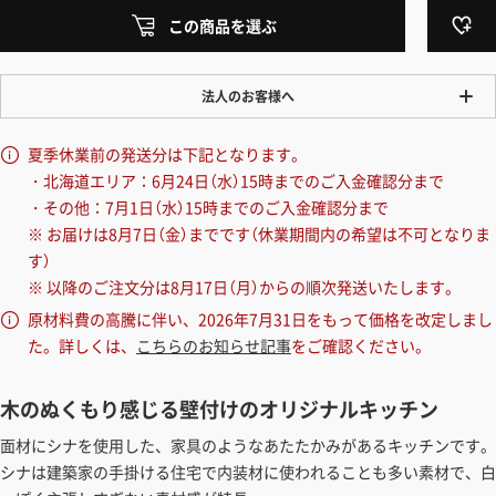
この商品を選ぶ
法人のお客様へ
ワンプライス販売
夏季休業前の発送分は下記となります。
法人・個人様いずれも全て一律の価格で販売しております。法人/個人
・北海道エリア：6月24日（水）15時までのご入金確認分まで
事業主様には「請求書払い」も対応しています。
・その他：7月1日（水）15時までのご入金確認分まで
「請求書払い」の詳細はこちら
※ お届けは8月7日（金）までです（休業期間内の希望は不可となりま
す）
カートでのお見積り機能
※ 以降のご注文分は8月17日（月）からの順次発送いたします。
「この商品を選ぶ」からご希望の商品をカートに入れていただき、お届
原材料費の高騰に伴い、2026年7月31日をもって価格を改定しまし
け先種別・都道府県を選択すると、送料を含んだ合計金額を確認する
た。詳しくは、
こちらのお知らせ記事
をご確認ください。
ことができます。お見積り書の出力も可能です。
見積もりガイドはこちら
木のぬくもり感じる壁付けのオリジナルキッチン
面材にシナを使用した、家具のようなあたたかみがあるキッチンです。
シナは建築家の手掛ける住宅で内装材に使われることも多い素材で、白