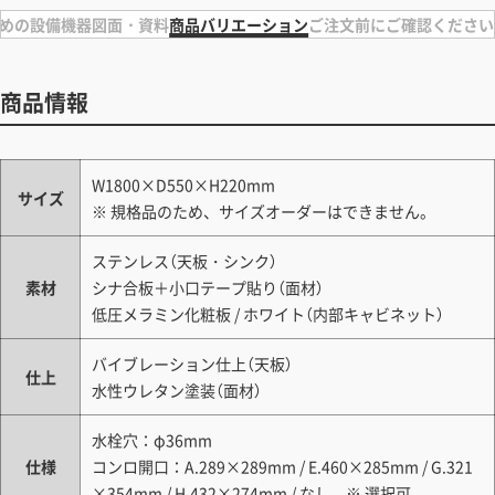
めの設備機器
図面・資料
商品バリエーション
ご注文前にご確認ください
商品情報
W1800×D550×H220mm
サイズ
※ 規格品のため、サイズオーダーはできません。
ステンレス（天板・シンク）
素材
シナ合板＋小口テープ貼り（面材）
低圧メラミン化粧板 / ホワイト（内部キャビネット）
バイブレーション仕上（天板）
仕上
水性ウレタン塗装（面材）
水栓穴：φ36mm
仕様
コンロ開口：A.289×289mm / E.460×285mm / G.321
×354mm / H.432×274mm / なし ※ 選択可