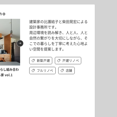
ｍｏ
建築家の比護結子と柴田晃宏による
設計事務所です。
周辺環境を読み解き、人と人、人と
自然の繋がりを大切にしながら、そ
こでの暮らしを丁寧に考えた心地よ
い空間を提案します。
新築戸建
戸建リノベ
ずらし組み合わ
奥行きを生かした町家のような住まい vol.1
フルリノベ
店舗
vol.1