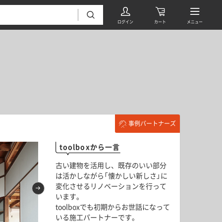
気になるプロを探す
気になるプロを探す
事例パートナーズ
フローリング・床材 すべて
toolboxから一言
無垢フローリング
タイル すべて
古い建物を活用し、既存のいい部分
挽板複合フローリング
は活かしながら「懐かしい新しさ」に
モザイクタイル
パーケット・ヘリンボーン
変化させるリノベーションを行って
内装壁材 すべて
います。
四角形タイル
遮音・直貼りフローリング
toolboxでも初期からお世話になって
ウッドパネル・板壁材
装飾タイル
いる施工パートナーです。
DIYフローリング