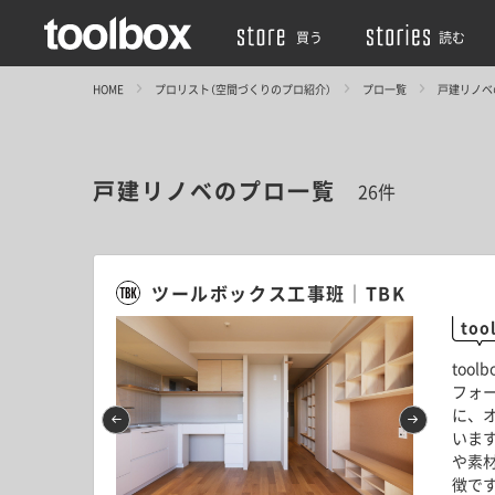
買う
読む
HOME
プロリスト（空間づくりのプロ紹介）
プロ一覧
戸建リノベ
戸建リノベのプロ一覧
26件
ツールボックス工事班｜TBK
to
too
フォ
に、
いま
や素
徴で