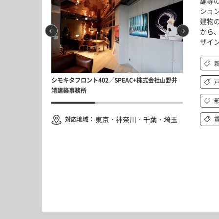
舗等
ショ
建物
から
ザイ
／Open A+株式
シモキタフロント402／SPEAC+株式会社山野井
虎ノ門のオフ
3
靖建築事務所
会社山野井靖建築
東京・神奈川・千葉・埼玉
対応地域：
デ
小