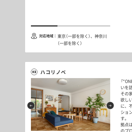
リノベリレーV
東京（一部を除く）、神奈川
対応地域：
（一部を除く）
ハコリノベ
『“ON
いを
その
欲し
に、
ショ
す。
拠点
のプ