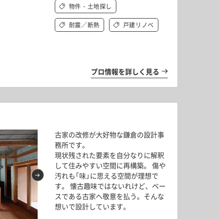
物件・土地探し
耐震／断熱
戸建リノベ
リノベリレーVol.2
プロ情報を詳しく見る
古家の改修が大好物な鎌倉の設計事
務所です。
現状残された要素を自分なりに解釈
して住みやすい空間に再構築。 傷や
汚れも「味」に思える空間が理想で
す。 懐古趣味ではないれけど、ベー
スである古家へ敬意を払う。そんな
想いで設計しています。