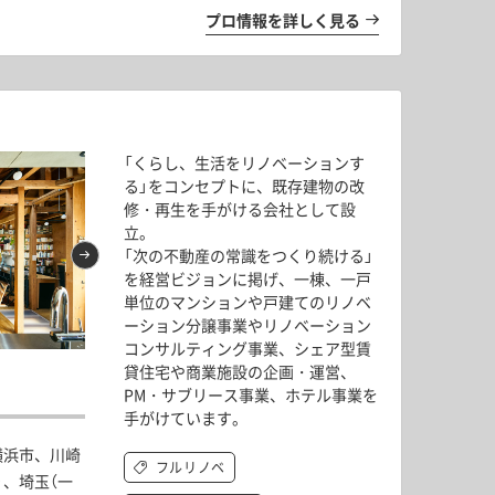
ドア・扉
テレビボード
プロ情報を詳しく見る
カーテン・ブラインド すべて
引き戸
姿見・鏡
カーテン
室内窓
照明・スイッチ すべて
カーテンレール
建具金物
ペンダント・シーリング
ブラインド
「くらし、生活をリノベーションす
塗料 すべて
直付・ブラケット照明
る」をコンセプトに、既存建物の改
室内壁塗料
修・再生を手がける会社として設
コンセント照明
立。
エクステリア すべて
木部用塗料
レール・スポットライト
「次の不動産の常識をつくり続ける」
ポスト
を経営ビジョンに掲げ、一棟、一戸
その他塗料
照明パーツ
単位のマンションや戸建てのリノベ
DIY すべて
表札・サイン
ーション分譲事業やリノベーション
電球
DIYアイテム
コンサルティング事業、シェア型賃
スイッチ
間取りのない家 Vol.3
「住みやすさ」へ
その他いろいろ すべて
貸住宅や商業施設の企画・運営、
道具・工具
件を深掘り！Vol.
愛着のある我が家を、タイルを主役にリノベーシ
PM・サブリース事業、ホテル事業を
ハンモック・蚊帳
ョン Vol.2
手がけています。
フレーム・額縁
横浜市、川崎
フルリノベ
本・雑貨
）、埼玉（一