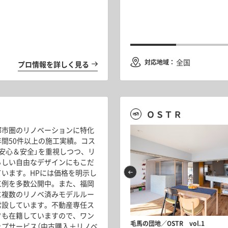
北の路地を結ぶ、２つの庭と土間。ゆるやかに
して、自分好みの空間に Vol.1
に開く家 vol.2
全国
対応地域：
プロ情報を詳しく見る
ＯＳＴＲ
都市圏のリノベーションに特化
年間50件以上の施工実績。コス
安心＆安全」
を重視しつつ、
リ
らしい自由なデザインにもこだ
ています。
HPには価格を明示し
工例を多数公開中。また、
福岡
に複数のリノベ済みモデルルー
常設しています。
不動産専任ス
フも在籍していますので、
ワン
Vol.2
団地の可能性 Vol.2
毛馬の団地／OSTR vol.1
ップサービス（中古購入＋リノベ