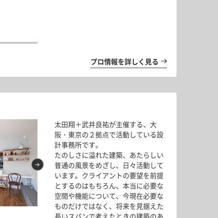
南北の路地を結ぶ
心地よい、大人の一人暮らし Vol.1
素材感をプラスして、自分好みの
街に開く家 vol.2
プロ情報を詳しく見る
太田翔＋武井良祐が主催する、大
阪・東京の２拠点で活動している設
計事務所です。
たのしさに溢れた建築、あたらしい
普通の風景をめざし、日々活動して
います。クライアントの要望を前提
とするのはもちろん、本当に必要な
空間や機能について、今現在必要な
ものだけではなく、将来を見据えた
柔らかく仕切る Vol.2
縦長住戸でも光が届く空間はつくれる！光と風、
長いスパンで考えたときの建築のあ