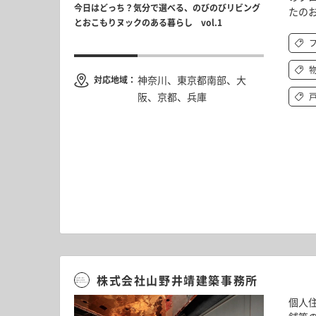
今日はどっち？気分で選べる、のびのびリビング
厨房みたいな
たの
とおこもりヌックのある暮らし vol.1
ぞれの“基地
日常に取り入れて暮ら
しのマンション
神奈川、東京都南部、大
対応地域：
阪、京都、兵庫
1
か
株式会社山野井靖建築事務所
個人