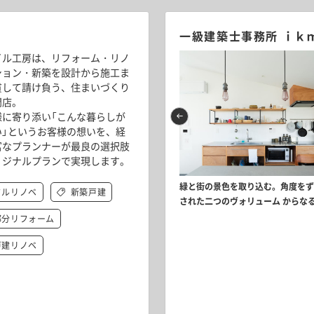
一級建築士事務所 ｉｋ
イル工房は、リフォーム・リノ
ション・新築を設計から施工ま
貫して請け負う、住まいづくり
門店。
様に寄り添い「こんな暮らしが
い」というお客様の想いを、経
富なプランナーが最良の選択肢
リジナルプランで実現します。
好きなものだけを45㎡にぎゅっと Vol.5
緑と街の景色を取り込む。角度を
フルリノベ
新築戸建
された二つのヴォリューム からなる家 
部分リフォーム
戸建リノベ