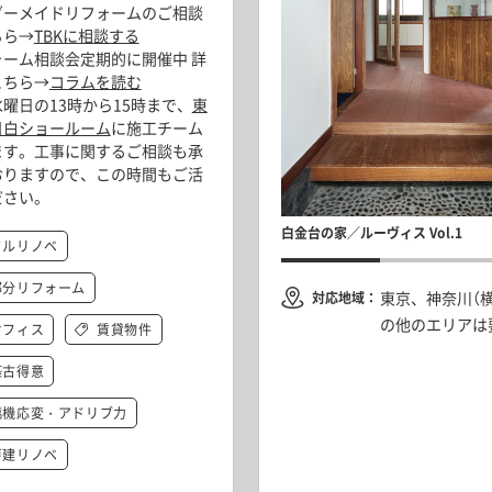
ダーメイドリフォームのご相談
「家庭用」は似合わない。ステンレス鋼管と業
ちら→
TBKに相談する
さを形にする」流行りの一歩外から考
キッチンで躯体現し内装を極める、“設備更新
ォーム相談会定期的に開催中 詳
フォーム Vol.1
欧デザインが馴染む、洗練されたクラフト感
フォーム” Vol.1
こちら→
コラムを読む
l.1
曜日の13時から15時まで、
東
目白ショールーム
に施工チーム
ます。工事に関するご相談も承
おりますので、この時間もご活
ださい。
白金台の家／ルーヴィス Vol.1
フルリノベ
部分リフォーム
東京、神奈川（
対応地域：
の他のエリアは
オフィス
賃貸物件
築古得意
臨機応変・アドリブ力
戸建リノベ