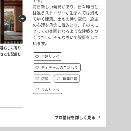
です。
毎日新しい発見があり、日々昨日と
は違うストーリーが生まれては消え
てゆく建築。土地の持つ空気、施主
の心理を丹念に読みとり、その人に
とっての楽園となるような建築をつ
くりたい。そんな思いで設計をして
います。
株式
の暮らしに寄り
シモキタフロント402／SPEAC+株式会社山野井
古さも​新しさも、​和も​洋も、​バラバラな​素材を​丁
虎ノ門のオフィスリノベーション
すさにも配慮し
靖建築事務所
寧に​重ねて​つくりあげる​築古戸建て​リノベーショ
会社山野井靖建築事務所+KIRI V
戸建リノベ
ン Vol.1
ディテールのこだわり
店舗
新築戸建
フルリノベ
ディテールにこだ
小さな新築戸建て Vo
プロ情報を詳しく見る