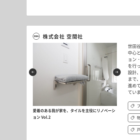
株式会社 空間社
世田
中心
ョン
を行
設計
まで
進め
てい
4
「
件
愛着のある我が家を、タイルを主役にリノベーシ
ョン Vol.2