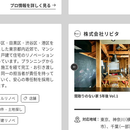
プロ情報を詳しく見る
株式会社リビタ
谷区・目黒区・渋谷区・港区を
とした東京都内近郊で、マンシ
・戸建て住宅のリノベーション
っています。プランニングから
、施工を経て完工・お引き渡し
、同一の担当者が責任を持って
ていく、安心の専任制を採用し
ます。
住みやすさ」へのこだわりが満載。リノベ済み物
居心地を決める、2つの窓 Vol.4
間取りのない家 5年後 Vol.1
フルリノベ
店舗
を深掘り！Vol.7
物件・土地探し
東京、神奈川（
対応地域：
戸建リノベ
市）、千葉（一部