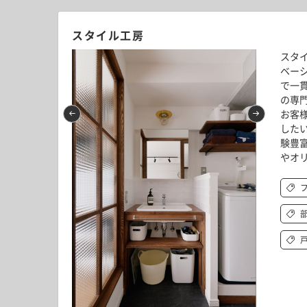
スタイル工房
スタ
ベー
で一
の専
お客
した
験豊
やオ
 Vol.5