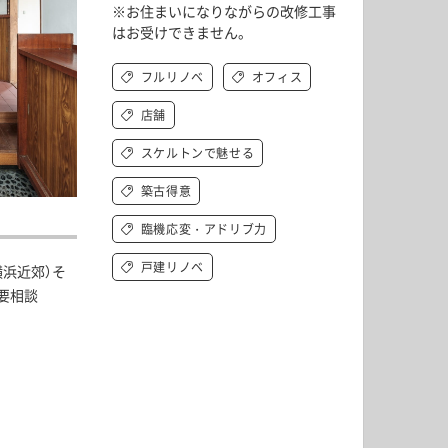
キッチン すべて
壁紙・クロス
※お住まいになりながらの改修工事
ブリック・レンガ
足場板
務用
はお受けできません。
あえてLDKを広げない選択。60㎡で家族4人の「完
「私たちらしさを形にする」流
キッチン本体
化粧板・シート
リ
床タイル
全個室」を実現したシェアハウス的リノベーショ
える築古戸建リフォーム Vol.
中目黒の部屋 Vol.1
北欧デザインが馴
カーペット・床タイル・畳
洗面 すべて
キッチン天板・シンク
ン Vol.1
Vol.1
フルリノベ
オフィス
洗面ボウル・洗面台
レンジフード
店舗
バス・トイレ すべて
洗面水栓
キッチン水栓
スケルトンで魅せる
浴槽・浴室・シャワー水栓
ミラー
コンロ・食洗機・設備機器
パーツ・ハードウェア すべて
手洗い器
築古得意
カウンター天板
キッチンパネル
タオル掛け・バー
トイレアクセサリー
臨機応変・アドリブ力
洗面アクセサリー
キッチン収納
棚パーツ・ラック すべて
ペーパーホルダー
ランドリーパーツ
戸建リノベ
横浜近郊）そ
キッチンアクセサリー
棚受け
ハンガーパイプ
要相談
洗面セットアップ
テーブル・デスク すべて
キッチンセットアップ
棚板
フック
テーブル脚
棚・ラック
ドアノブ・ハンドル
家具・収納 すべて
テーブル天板
取っ手・つまみ
収納・キャビネット
テーブル・デスク本体
手摺
建具 すべて
椅子・スツール