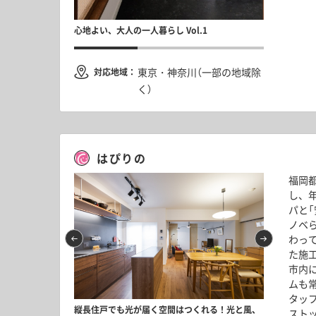
南
心地よい、大人の一人暮らし Vol.1
素材感をプラス
街
東京・神奈川（一部の地域除
対応地域：
く）
はぴりの
福岡
し、
パと「
ノベ
わっ
た施
市内
ムも
タッ
柔らかく仕切る 
縦長住戸でも光が届く空間はつくれる！光と風、
スト