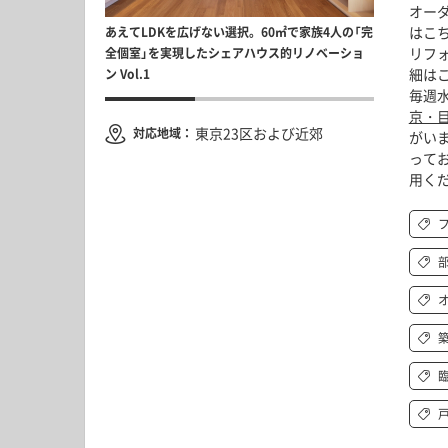
オー
ンレス鋼管と業務用
はこ
あえてLDKを広げない選択。60㎡で家族4人の「完
「私たちらし
める、“設備更新リ
リフ
全個室」を実現したシェアハウス的リノベーショ
える築古戸建リ
北
細は
ン Vol.1
Vo
毎週水
京・
東京23区および近郊
対応地域：
がい
って
用く