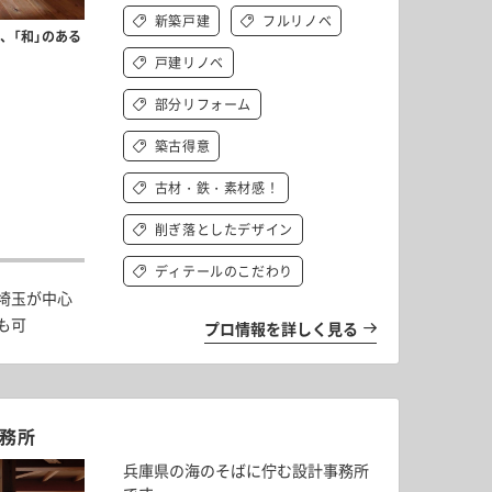
今日はどっち？気分で選べる、のびのびリビング
厨房みたいなキッチンと、こ
新築戸建
フルリノベ
とおこもりヌックのある暮らし vol.1
ぞれの“基地で自分時間を満
暮ら
、「和」のある
しのマンションリノベーション v
戸建リノベ
部分リフォーム
築古得意
古材・鉄・素材感！
角と丸のコントラスト Vol.1
1/3が土間、真ん
削ぎ落としたデザイン
からこそ広がる暮らし
ディテールのこだわり
埼玉が中心
も可
プロ情報を詳しく見る
務所
兵庫県の海のそばに佇む設計事務所