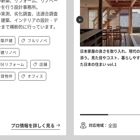
の新築、リフォーム、リノベー
ンを行う設計事務所。
の実測、劣化調査、法適合調査
、建築、インテリアの設計・デ
ンまで横断的に行っています。
新築戸建
フルリノベ
ィスリノベーション／Open A+株式
代々木のオフィスリノベーション／Open A+
日本家屋の良さを取り入れ、現代
戸建リノベ
事務所+KIRI Vol.2
会社山野井靖建築事務所 Vol.3
添う。見た目やコスト、暮らしや
部分リフォーム
店舗
た日本の住まい vol.1
賃貸物件
オフィス
ィテールにこだわりシンプルに美しく魅せる、
さな新築戸建て Vol.1
プロ情報を詳しく見る
全国
対応地域：