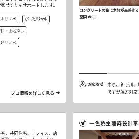
キッチンと、こもれるロフト。それ
お家づくりをサポートします。
で自分時間を満喫する、ふたり暮ら
「山登り」と「カメラ」趣味を日常に取り入れて
コンクリートの箱に木軸が交差する
リノベーション vol.4
す、夫婦の住まいVol.1
空間 Vol.1
フルリノベ
賃貸物件
物件・土地探し
戸建リノベ
/3が土間、真ん中に小上がり…「家っぽくない」
らこそ広がる暮らし方 Vol.3
東京、神奈川、
対応地域：
ですが遠方対応
プロ情報を詳しく見る
一色暁生建築設計事
住宅、共同住宅、オフィス、店