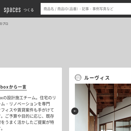
つくる
のプロ
ルーヴィス
olboxから一言
lboxの設計施工チーム。住宅のリ
ーム・リノベーションを専門
オフィスや賃貸案件も手がけて
す。ご予算や目的に応じ、既存
材をうまく活かしたご提案が特
す。