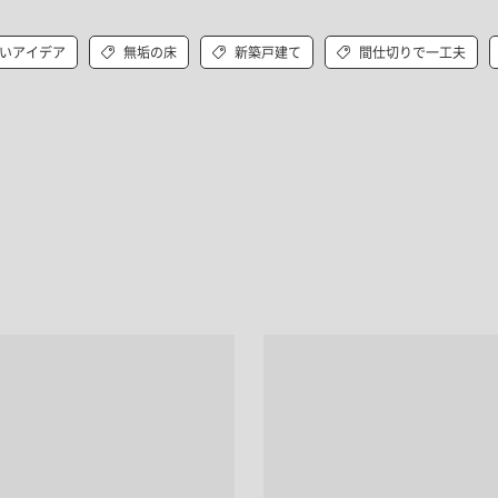
いアイデア
無垢の床
新築戸建て
間仕切りで一工夫