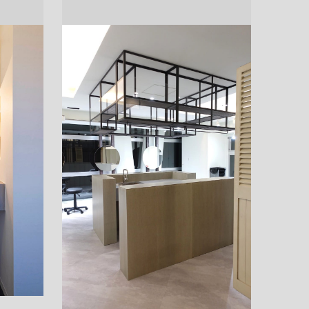
ドア・扉
テレビボード
カーテン・ブラインド すべて
引き戸
姿見・鏡
カーテン
室内窓
照明・スイッチ すべて
カーテンレール
建具金物
ペンダント・シーリング
ブラインド
塗料 すべて
直付・ブラケット照明
室内壁塗料
コンセント照明
エクステリア すべて
木部用塗料
レール・スポットライト
ポスト
その他塗料
照明パーツ
DIY すべて
表札・サイン
電球
DIYアイテム
スイッチ
その他いろいろ すべて
道具・工具
ハンモック・蚊帳
フレーム・額縁
本・雑貨