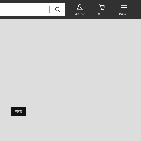
絞り込み
フローリング・床材 すべて
無垢フローリング
タイル すべて
挽板複合フローリング
検索
モザイクタイル
パーケット・ヘリンボーン
内装壁材 すべて
四角形タイル
遮音・直貼りフローリング
ウッドパネル・板壁材
装飾タイル
DIYフローリング