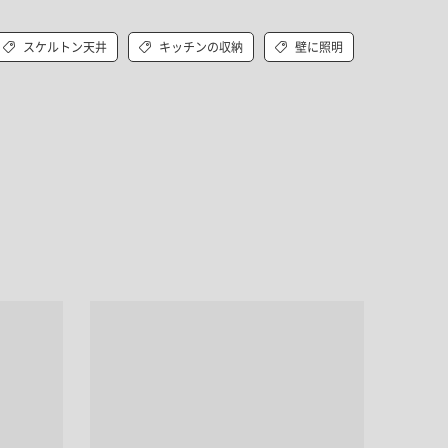
キッチン すべて
壁紙・クロス
ブリック・レンガ
足場板
キッチン本体
化粧板・シート
スケルトン天井
キッチンの収納
壁に照明
床タイル
カーペット・床タイル・畳
洗面 すべて
キッチン天板・シンク
洗面ボウル・洗面台
レンジフード
バス・トイレ すべて
洗面水栓
キッチン水栓
浴槽・浴室・シャワー水栓
ミラー
コンロ・食洗機・設備機器
パーツ・ハードウェア すべて
手洗い器
カウンター天板
キッチンパネル
タオル掛け・バー
トイレアクセサリー
洗面アクセサリー
キッチン収納
棚パーツ・ラック すべて
ペーパーホルダー
ランドリーパーツ
キッチンアクセサリー
棚受け
ハンガーパイプ
洗面セットアップ
テーブル・デスク すべて
キッチンセットアップ
棚板
フック
テーブル脚
棚・ラック
ドアノブ・ハンドル
家具・収納 すべて
テーブル天板
取っ手・つまみ
収納・キャビネット
テーブル・デスク本体
手摺
建具 すべて
椅子・スツール