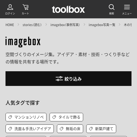
HOME
stories（読む）
imagebox（事例写真）
imagebox写真一覧
木の手洗
空間づくりのイメージ集。アイデア・素材・技術・つくり手など
の情報を共有する場所です。
絞り込み
人気タグで探す
マンションリノベ
タイルで飾る
洗面＆手洗いアイデア
無垢の床
新築戸建て