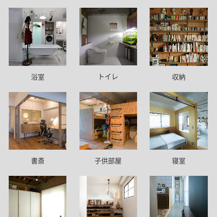
トイレ
浴室
収納
書斎
子供部屋
寝室