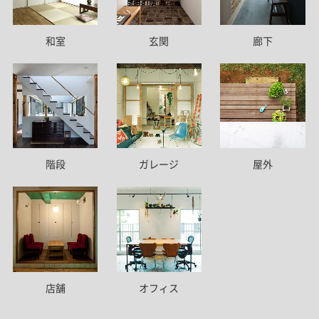
和室
玄関
廊下
階段
ガレージ
屋外
店舗
オフィス