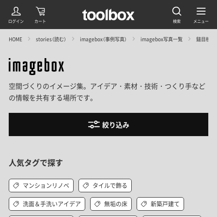
HOME
stories（読む）
imagebox（事例写真）
imagebox写真一覧
鎚目模様
空間づくりのイメージ集。アイデア・素材・技術・つくり手など
の情報を共有する場所です。
絞り込み
人気タグで探す
マンションリノベ
タイルで飾る
洗面＆手洗いアイデア
無垢の床
新築戸建て