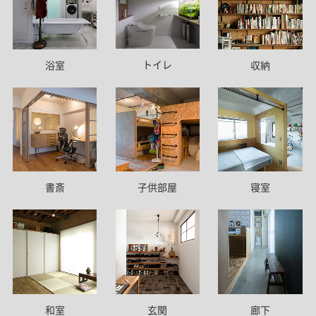
トイレ
浴室
収納
書斎
子供部屋
寝室
和室
玄関
廊下