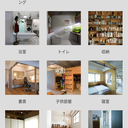
ング
トイレ
浴室
収納
書斎
子供部屋
寝室