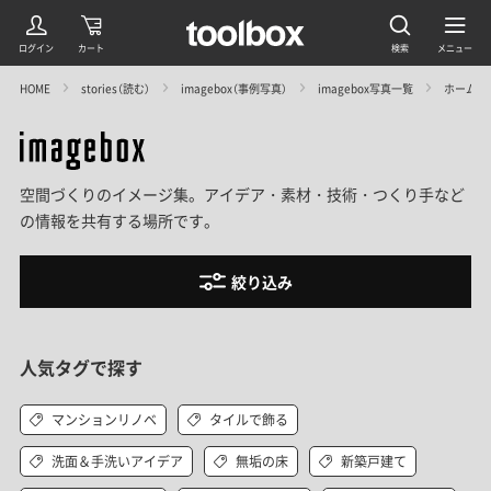
HOME
stories（読む）
imagebox（事例写真）
imagebox写真一覧
ホームシ
空間づくりのイメージ集。アイデア・素材・技術・つくり手など
の情報を共有する場所です。
絞り込み
人気タグで探す
マンションリノベ
タイルで飾る
洗面＆手洗いアイデア
無垢の床
新築戸建て