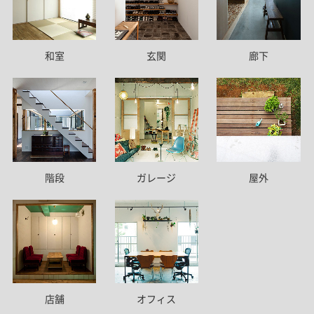
和室
玄関
廊下
階段
ガレージ
屋外
店舗
オフィス