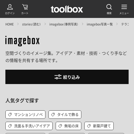
HOME
stories（読む）
imagebox（事例写真）
imagebox写真一覧
テラコッ
空間づくりのイメージ集。アイデア・素材・技術・つくり手など
の情報を共有する場所です。
絞り込み
人気タグで探す
マンションリノベ
タイルで飾る
洗面＆手洗いアイデア
無垢の床
新築戸建て