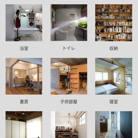
トイレ
浴室
収納
書斎
子供部屋
寝室