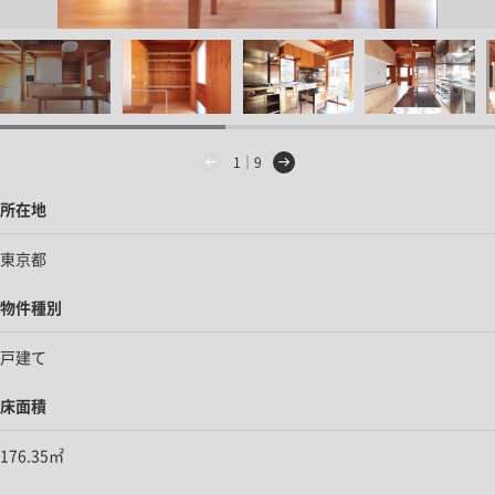
1｜9
所在地
東京都
物件種別
戸建て
床面積
176.35㎡