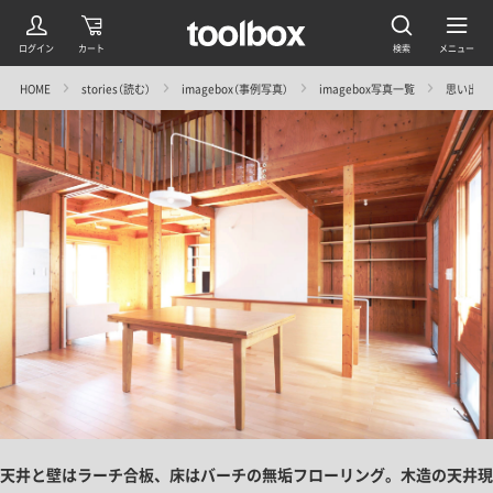
HOME
stories（読む）
imagebox（事例写真）
imagebox写真一覧
思い出を
天井と壁はラーチ合板、床はバーチの無垢フローリング。木造の天井現