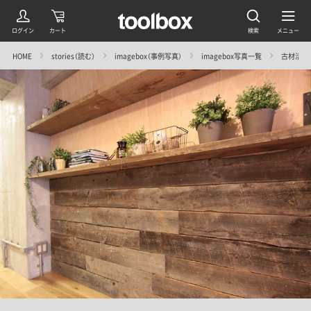
HOME
stories（読む）
imagebox（事例写真）
imagebox写真一覧
古材活用 