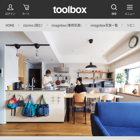
HOME
stories（読む）
imagebox（事例写真）
imagebox写真一覧
リビング