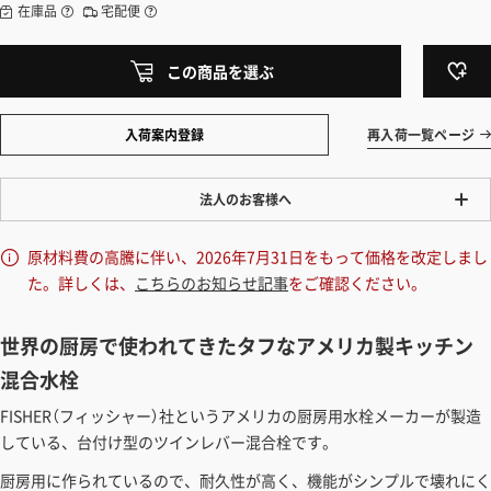
在庫品
宅配便
この商品を選ぶ
入荷案内登録
再入荷一覧ページ
法人のお客様へ
ワンプライス販売
原材料費の高騰に伴い、2026年7月31日をもって価格を改定しまし
法人・個人様いずれも全て一律の価格で販売しております。法人/個人
た。詳しくは、
こちらのお知らせ記事
をご確認ください。
事業主様には「請求書払い」も対応しています。
「請求書払い」の詳細はこちら
世界の厨房で使われてきたタフなアメリカ製キッチン
混合水栓
カートでのお見積り機能
「この商品を選ぶ」からご希望の商品をカートに入れていただき、お届
FISHER（フィッシャー）社というアメリカの厨房用水栓メーカーが製造
け先種別・都道府県を選択すると、送料を含んだ合計金額を確認する
している、台付け型のツインレバー混合栓です。
ことができます。お見積り書の出力も可能です。
厨房用に作られているので、耐久性が高く、機能がシンプルで壊れにく