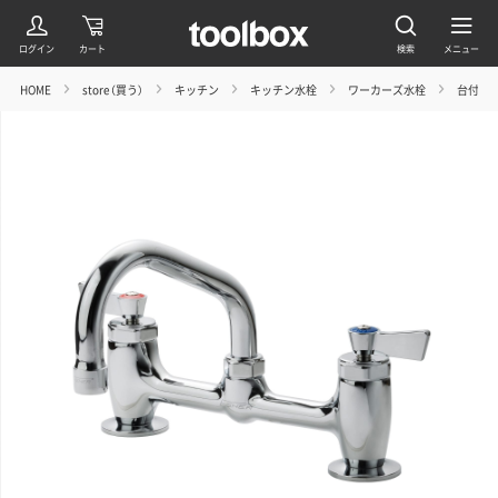
HOME
store（買う）
キッチン
キッチン水栓
ワーカーズ水栓
台付けツ