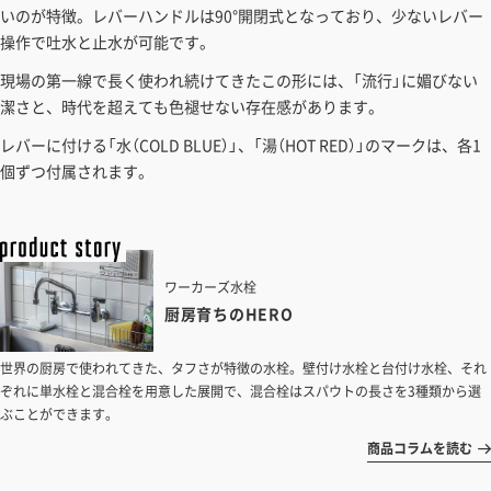
見積もりガイドはこちら
いのが特徴。レバーハンドルは90°開閉式となっており、少ないレバー
操作で吐水と止水が可能です。
現場の第一線で長く使われ続けてきたこの形には、「流行」に媚びない
潔さと、時代を超えても色褪せない存在感があります。
レバーに付ける「水（COLD BLUE）」、「湯（HOT RED）」のマークは、各1
個ずつ付属されます。
ワーカーズ水栓
厨房育ちのHERO
世界の厨房で使われてきた、タフさが特徴の水栓。壁付け水栓と台付け水栓、それ
ぞれに単水栓と混合栓を用意した展開で、混合栓はスパウトの長さを3種類から選
ぶことができます。
商品コラムを読む