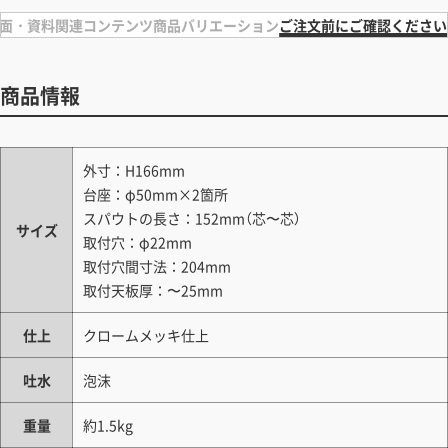
面・資料
関連コンテンツ
商品バリエーション
ご注文前にご確認ください
商品情報
外寸：H166mm
台座：φ50mm×2箇所
スパウトの長さ：152mm（芯〜芯）
サイズ
取付穴：φ22mm
取付穴間寸法：204mm
取付天板厚：〜25mm
仕上
クロームメッキ仕上
吐水
泡沫
重量
約1.5kg