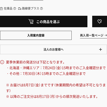
在庫品
路線便プラス
この商品を選ぶ
入荷案内登録
再入荷一覧ページ
法人のお客様へ
ワンプライス販売
夏季休業前の発送分は下記となります。
法人・個人様いずれも全て一律の価格で販売しております。法人/個人
・北海道・沖縄エリア：7月24日（金）15時までのご入金確認分まで
事業主様には「請求書払い」も対応しています。
・その他：7月30日（木）15時までのご入金確認分まで
「請求書払い」の詳細はこちら
※ お届けは8月7日（金）までです（休業期間内の希望は不可となりま
カートでのお見積り機能
す）
「この商品を選ぶ」からご希望の商品をカートに入れていただき、お届
※ 以降のご注文分は8月17日（月）からの順次発送いたします。
け先種別・都道府県を選択すると、送料を含んだ合計金額を確認する