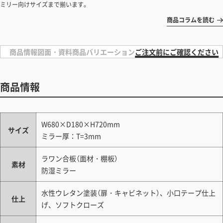
ミリー向けサイズまで揃います。
商品コラムを読む
商品情報
図面・資料
商品バリエーション
ご注文前にご確認ください
商品情報
W680×D180×H720mm
サイズ
ミラー厚：T=3mm
ラワン合板（面材・棚板）
素材
防湿ミラー
水性ウレタン塗装（扉・キャビネット）、小口テープ仕上
仕上
げ、ソフトクローズ