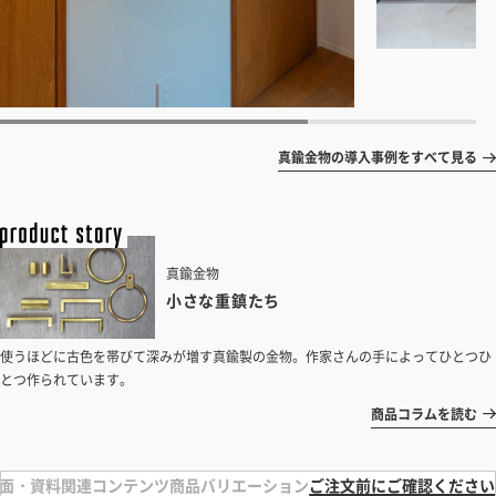
真鍮金物の導入事例をすべて見る
真鍮金物
小さな重鎮たち
使うほどに古色を帯びて深みが増す真鍮製の金物。作家さんの手によってひとつひ
とつ作られています。
商品コラムを読む
面・資料
関連コンテンツ
商品バリエーション
ご注文前にご確認ください