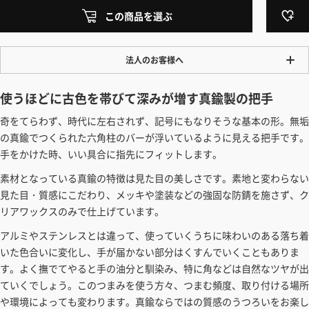
この商品を選ぶ
法人のお客様へ
ワンプライス販売
使うほどに古色を帯びて深みが増す真鍮製の把手
法人・個人様いずれも全て一律の価格で販売しております。法人/個人
奇をてらわず、時代に左右されず、記号にもなりそうな基本の形。無垢
事業主様には「請求書払い」も対応しています。
の真鍮でつくられた六角柱のバーが浮いているように見える把手です。
「請求書払い」の詳細はこちら
手をかけた時、いい具合に指先にフィットします。
カートでのお見積り機能
素材となっている真鍮の特徴は見た目の美しさです。素地と変わらない
「この商品を選ぶ」からご希望の商品をカートに入れていただき、お届
見た目・質感にこだわり、メッキや塗装などの強固な防錆を施さず、ク
け先種別・都道府県を選択すると、送料を含んだ合計金額を確認する
リアワックスのみで仕上げています。
ことができます。お見積り書の出力も可能です。
アルミやステンレスとは違って、使っていくうちに味わいのある落ち着
見積もりガイドはこちら
いた色合いに変化し、手が届かない部分はくすんでいくこともありま
す。よく撫でてやると手の油分と馴染み、特に角などは自然なツヤが出
ていくでしょう。このつまみを使う方々、つまむ頻度、取り付ける場所
や環境によっても変わります。真鍮ならではの質感のうつろいをお楽し