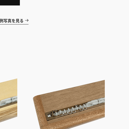
ドア・扉
テレビボード
カーテン・ブラインド すべて
引き戸
姿見・鏡
カーテン
例写真を見る
室内窓
照明・スイッチ すべて
カーテンレール
建具金物
ペンダント・シーリング
ブラインド
塗料 すべて
直付・ブラケット照明
室内壁塗料
コンセント照明
エクステリア すべて
木部用塗料
レール・スポットライト
ポスト
その他塗料
照明パーツ
DIY すべて
表札・サイン
電球
DIYアイテム
スイッチ
その他いろいろ すべて
道具・工具
ハンモック・蚊帳
フレーム・額縁
本・雑貨