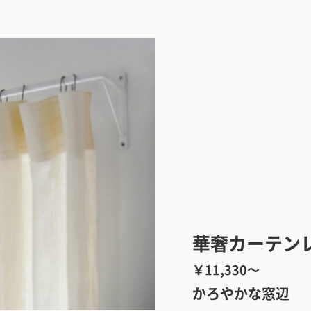
華奢カーテン
￥11,330～
かろやかな窓辺