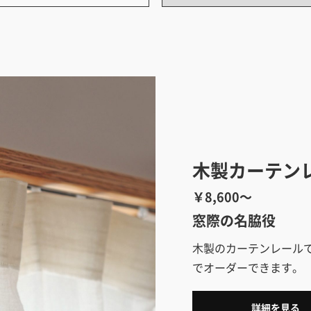
木製カーテン
￥8,600～
窓際の名脇役
木製のカーテンレール
でオーダーできます。
詳細を見る