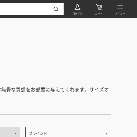
フローリング・床材 すべて
は無骨な質感をお部屋に与えてくれます。サイズオ
無垢フローリング
タイル すべて
挽板複合フローリング
モザイクタイル
パーケット・ヘリンボーン
内装壁材 すべて
四角形タイル
遮音・直貼りフローリング
ウッドパネル・板壁材
装飾タイル
ブラインド
DIYフローリング