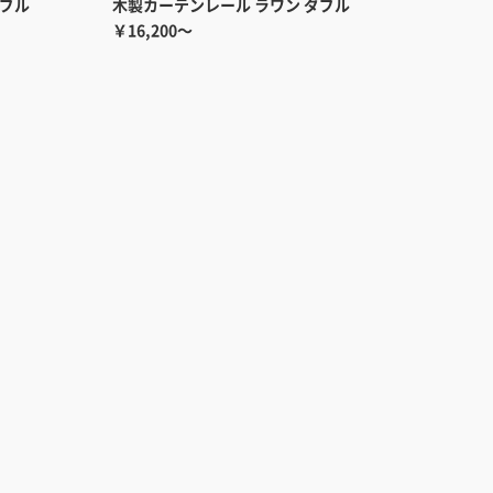
ダブル
木製カーテンレール ラワン ダブル
￥16,200～