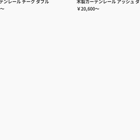
テンレール チーク ダブル
木製カーテンレール アッシュ 
0～
￥20,600～