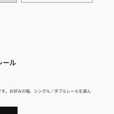
キッチン すべて
壁紙・クロス
ブリック・レンガ
足場板
キッチン本体
化粧板・シート
床タイル
カーペット・床タイル・畳
洗面 すべて
キッチン天板・シンク
洗面ボウル・洗面台
レンジフード
バス・トイレ すべて
洗面水栓
キッチン水栓
浴槽・浴室・シャワー水栓
ミラー
コンロ・食洗機・設備機器
パーツ・ハードウェア すべて
手洗い器
カウンター天板
キッチンパネル
タオル掛け・バー
トイレアクセサリー
洗面アクセサリー
レール
キッチン収納
棚パーツ・ラック すべて
ペーパーホルダー
ランドリーパーツ
キッチンアクセサリー
棚受け
ハンガーパイプ
洗面セットアップ
テーブル・デスク すべて
キッチンセットアップ
棚板
フック
テーブル脚
棚・ラック
ドアノブ・ハンドル
です。お好みの幅、シングル／ダブルレールを選ん
家具・収納 すべて
テーブル天板
取っ手・つまみ
収納・キャビネット
テーブル・デスク本体
手摺
建具 すべて
椅子・スツール