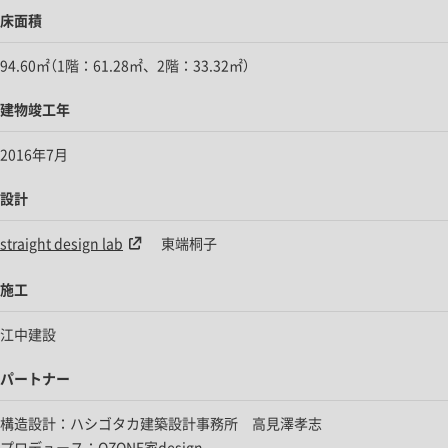
床面積
94.60㎡（1階：61.28㎡、2階：33.32㎡）
建物竣工年
2016年7月
設計
straight design lab
東端桐子
施工
江中建設
パートナー
構造設計：ハシゴタカ建築設計事務所 高見澤孝志
プロデュース：OZONE家design