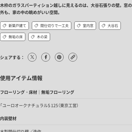
木枠のガラスパーティション越しに見えるのは、大谷石張りの壁。窓の
外も、家の中の眺めがいい空間。
新築戸建て
間仕切りで一工夫
室内窓
大谷石
無垢の床
木の梁
シェアする：
使用アイテム情報
フローリング・床材｜無垢フローリング
「ユーロオークナチュラルS 125（東京工営）
内装壁材
木製間仕切り壁／造作