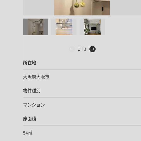
ドア・扉
テレビボード
カーテン・ブラインド すべて
引き戸
姿見・鏡
カーテン
室内窓
照明・スイッチ すべて
カーテンレール
建具金物
ペンダント・シーリング
ブラインド
塗料 すべて
1｜3
直付・ブラケット照明
室内壁塗料
コンセント照明
所在地
エクステリア すべて
木部用塗料
レール・スポットライト
大阪府大阪市
ポスト
その他塗料
照明パーツ
DIY すべて
表札・サイン
物件種別
電球
DIYアイテム
スイッチ
マンション
その他いろいろ すべて
道具・工具
ハンモック・蚊帳
床面積
フレーム・額縁
54㎡
本・雑貨