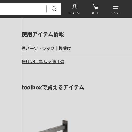
使用アイテム情報
棚パーツ・ラック｜棚受け
棒棚受け 黒ムラ 角 180
フローリング・床材 すべて
toolboxで買えるアイテム
無垢フローリング
タイル すべて
挽板複合フローリング
モザイクタイル
パーケット・ヘリンボーン
内装壁材 すべて
四角形タイル
遮音・直貼りフローリング
ウッドパネル・板壁材
装飾タイル
DIYフローリング