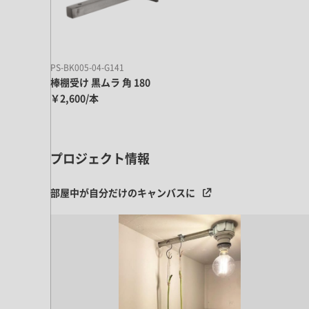
キッチン すべて
壁紙・クロス
ブリック・レンガ
足場板
キッチン本体
化粧板・シート
床タイル
カーペット・床タイル・畳
洗面 すべて
キッチン天板・シンク
洗面ボウル・洗面台
PS-BK005-04-G141
レンジフード
棒棚受け 黒ムラ 角 180
バス・トイレ すべて
洗面水栓
キッチン水栓
￥2,600/本
浴槽・浴室・シャワー水栓
ミラー
コンロ・食洗機・設備機器
パーツ・ハードウェア すべて
手洗い器
カウンター天板
キッチンパネル
タオル掛け・バー
トイレアクセサリー
プロジェクト情報
洗面アクセサリー
キッチン収納
棚パーツ・ラック すべて
ペーパーホルダー
ランドリーパーツ
キッチンアクセサリー
棚受け
部屋中が自分だけのキャンバスに
ハンガーパイプ
洗面セットアップ
テーブル・デスク すべて
キッチンセットアップ
棚板
フック
テーブル脚
棚・ラック
ドアノブ・ハンドル
家具・収納 すべて
テーブル天板
取っ手・つまみ
収納・キャビネット
テーブル・デスク本体
手摺
建具 すべて
椅子・スツール