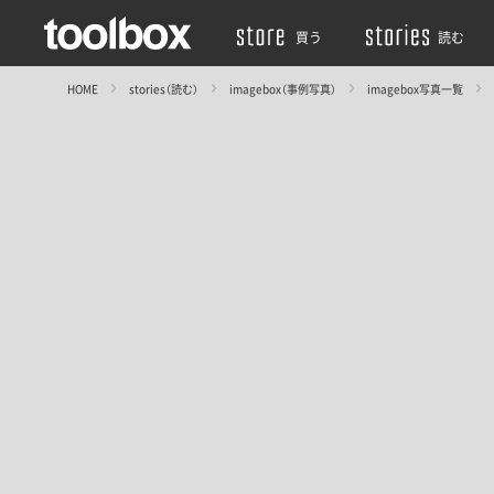
買う
読む
HOME
stories（読む）
imagebox（事例写真）
imagebox写真一覧