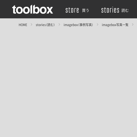
買う
読む
HOME
stories（読む）
imagebox（事例写真）
imagebox写真一覧