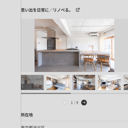
キッチン すべて
壁紙・クロス
ブリック・レンガ
足場板
思い出を日常に／リノベる。
キッチン本体
化粧板・シート
床タイル
カーペット・床タイル・畳
洗面 すべて
キッチン天板・シンク
洗面ボウル・洗面台
レンジフード
バス・トイレ すべて
洗面水栓
キッチン水栓
浴槽・浴室・シャワー水栓
ミラー
コンロ・食洗機・設備機器
パーツ・ハードウェア すべて
手洗い器
カウンター天板
キッチンパネル
タオル掛け・バー
トイレアクセサリー
洗面アクセサリー
キッチン収納
棚パーツ・ラック すべて
ペーパーホルダー
ランドリーパーツ
キッチンアクセサリー
棚受け
ハンガーパイプ
洗面セットアップ
テーブル・デスク すべて
キッチンセットアップ
棚板
フック
テーブル脚
棚・ラック
ドアノブ・ハンドル
1｜9
家具・収納 すべて
テーブル天板
取っ手・つまみ
収納・キャビネット
所在地
テーブル・デスク本体
手摺
建具 すべて
椅子・スツール
東京都渋谷区