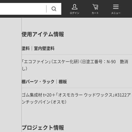
使用アイテム情報
塗料｜室内壁塗料
「エコファイン」（エスケー化研）（日塗工番号：N-90 艶消
し）
フローリング・床材 すべて
棚パーツ・ラック｜棚板
無垢フローリング
ゴム集成材 t=20＋「オスモカラー ウッドワックス」#3122ア
タイル すべて
挽板複合フローリング
ンチックパイン（オスモ）
モザイクタイル
パーケット・ヘリンボーン
内装壁材 すべて
四角形タイル
遮音・直貼りフローリング
ウッドパネル・板壁材
プロジェクト情報
装飾タイル
DIYフローリング