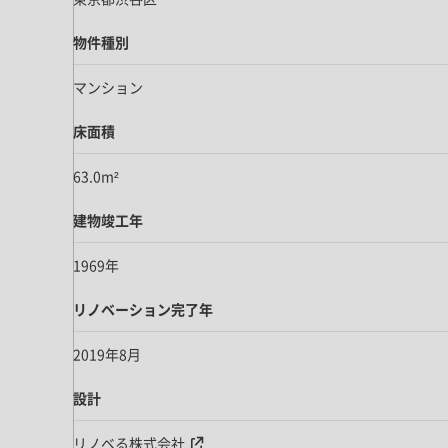
ドア・扉
テレビボード
カーテン・ブラインド すべて
引き戸
物件種別
姿見・鏡
カーテン
室内窓
マンション
照明・スイッチ すべて
カーテンレール
建具金物
ペンダント・シーリング
床面積
ブラインド
塗料 すべて
直付・ブラケット照明
63.0m²
室内壁塗料
コンセント照明
エクステリア すべて
建物竣工年
木部用塗料
レール・スポットライト
ポスト
その他塗料
照明パーツ
1969年
DIY すべて
表札・サイン
電球
DIYアイテム
リノベーション完了年
スイッチ
その他いろいろ すべて
道具・工具
2019年8月
ハンモック・蚊帳
設計
フレーム・額縁
本・雑貨
リノベる株式会社