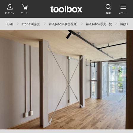
HOME
stories（読む）
imagebox（事例写真）
imagebox写真一覧
higasim