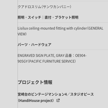
キッチン すべて
壁紙・クロス
ブリック・レンガ
足場板
クアドロスリム（サンワカンパニー）
キッチン本体
化粧板・シート
床タイル
カーペット・床タイル・畳
洗面 すべて
キッチン天板・シンク
照明・スイッチ｜直付・ブラケット照明
洗面ボウル・洗面台
レンジフード
Lisilux ceiling-mounted fitting with cylinder（GENERAL
バス・トイレ すべて
洗面水栓
キッチン水栓
VIEW）
浴槽・浴室・シャワー水栓
ミラー
コンロ・食洗機・設備機器
パーツ・ハードウェア すべて
パーツ・ハードウェア
手洗い器
カウンター天板
キッチンパネル
タオル掛け・バー
トイレアクセサリー
ENGRAVED SIGN PLATE, GRAY 品番：OE904-
洗面アクセサリー
キッチン収納
棚パーツ・ラック すべて
ペーパーホルダー
905GY（PACIFIC FURNITURE SERVICE）
ランドリーパーツ
キッチンアクセサリー
棚受け
ハンガーパイプ
洗面セットアップ
テーブル・デスク すべて
キッチンセットアップ
棚板
フック
テーブル脚
プロジェクト情報
棚・ラック
ドアノブ・ハンドル
家具・収納 すべて
テーブル天板
取っ手・つまみ
宮崎台のビンテージマンション4／スタジオピース
収納・キャビネット
テーブル・デスク本体
（HandiHouse project）
手摺
建具 すべて
椅子・スツール