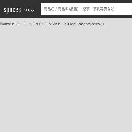
つくる
宮崎台のビンテージマンション4／スタジオピース（HandiHouse project）Vol.1