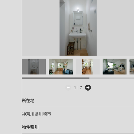
ドア・扉
テレビボード
カーテン・ブラインド すべて
引き戸
姿見・鏡
カーテン
室内窓
照明・スイッチ すべて
カーテンレール
建具金物
ペンダント・シーリング
ブラインド
塗料 すべて
直付・ブラケット照明
室内壁塗料
コンセント照明
エクステリア すべて
木部用塗料
レール・スポットライト
ポスト
その他塗料
照明パーツ
DIY すべて
表札・サイン
1｜7
電球
DIYアイテム
スイッチ
その他いろいろ すべて
所在地
道具・工具
ハンモック・蚊帳
神奈川県川崎市
フレーム・額縁
物件種別
本・雑貨