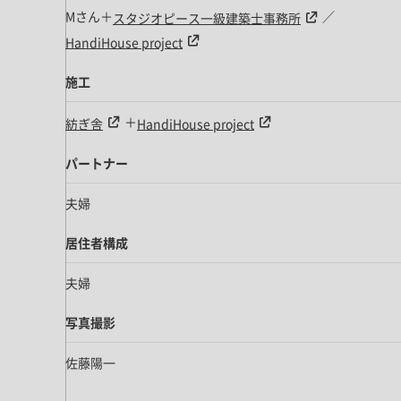
Mさん＋
／
スタジオピース一級建築士事務所
HandiHouse project
施工
＋
紡ぎ舎
HandiHouse project
パートナー
夫婦
居住者構成
夫婦
写真撮影
佐藤陽一