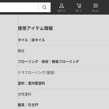
使用アイテム情報
タイル｜床タイル
既存
フローリング・床材｜無垢フローリング
フローリング・床材 すべて
ナラフローリング（望造）
無垢フローリング
タイル すべて
挽板複合フローリング
塗料｜室内壁塗料
モザイクタイル
パーケット・ヘリンボーン
水性塗料
内装壁材 すべて
四角形タイル
遮音・直貼りフローリング
ウッドパネル・板壁材
建具｜引き戸
装飾タイル
DIYフローリング