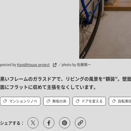
posted by
HandiHouse project
／photo by 佐藤陽一
黒いフレームのガラスドアで、リビングの風景を“額装”。壁面
面にフラットに収めて主張をなくしています。
マンションリノベ
無垢の床
ドアを変える
自転車
シェアする：