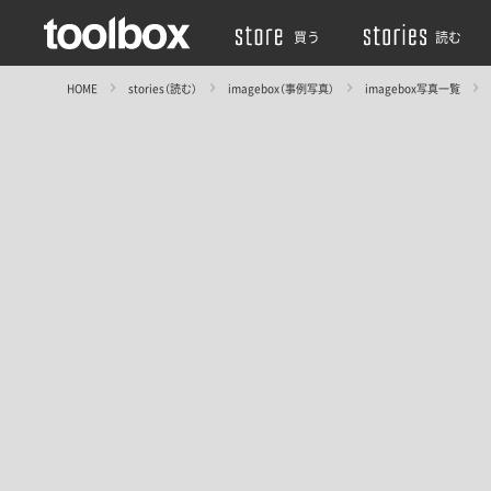
買う
読む
HOME
stories（読む）
imagebox（事例写真）
imagebox写真一覧