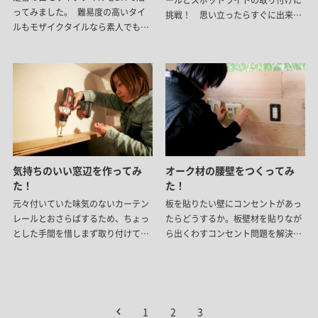
ールとスポットライトの取り付けに
ってみました。 難易度の高いタイ
挑戦！ 思い立ったらすぐに出来て
ルもモザイクタイルなら素人でも
しまいます！
出来るかも！？
気持ちのいい窓辺を作ってみ
オーク材の腰壁をつくってみ
た！
た！
元々付いていた味気のないカーテン
板を貼りたい壁にコンセントがあっ
レールとおさらばするため、ちょっ
たらどうするか。板壁材を貼りなが
とした手間を惜しまず取り付けてみ
ら出くわすコンセント問題を解決し
ました！
ます。
1
2
3