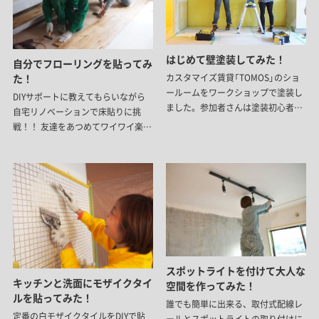
はじめて壁塗装してみた！
自分でフローリングを貼ってみ
た！
カスタマイズ賃貸「TOMOS」のショ
ールームをワークショップで塗装し
DIYサポートに教えてもらいながら
ました。参加者さんは塗装初心者さ
自宅リノベーションで床貼りに挑
んばかりです。
戦！！ 友達をあつめてワイワイ楽し
く貼りました。
スポットライトを付けて大人な
キッチンと洗面にモザイクタイ
空間を作ってみた！
ルを貼ってみた！
誰でも簡単に出来る、取付式配線レ
定番の白モザイクタイルをDIYで貼