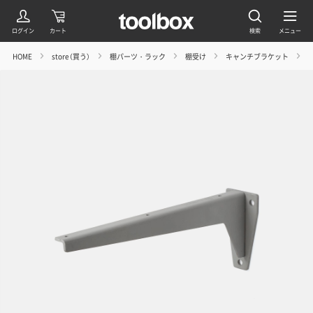
HOME
store（買う）
棚パーツ・ラック
棚受け
キャンチブラケット
D