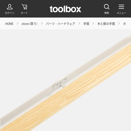
HOME
store（買う）
パーツ・ハードウェア
手摺
木と鉄の手摺
ホワイ