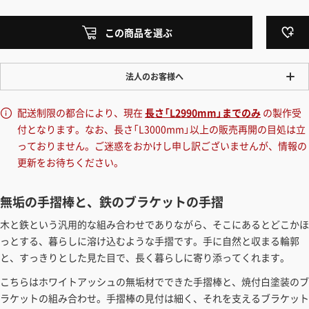
この商品を選ぶ
法人のお客様へ
ワンプライス販売
配送制限の都合により、現在
長さ「L2990mm」までのみ
の製作受
法人・個人様いずれも全て一律の価格で販売しております。法人/個人
付となります。なお、長さ「L3000mm」以上の販売再開の目処は立
事業主様には「請求書払い」も対応しています。
っておりません。ご迷惑をおかけし申し訳ございませんが、情報の
「請求書払い」の詳細はこちら
更新をお待ちください。
カートでのお見積り機能
無垢の手摺棒と、鉄のブラケットの手摺
「この商品を選ぶ」からご希望の商品をカートに入れていただき、お届
木と鉄という汎用的な組み合わせでありながら、そこにあるとどこかほ
け先種別・都道府県を選択すると、送料を含んだ合計金額を確認する
っとする、暮らしに溶け込むような手摺です。手に自然と収まる輪郭
ことができます。お見積り書の出力も可能です。
と、すっきりとした見た目で、長く暮らしに寄り添ってくれます。
見積もりガイドはこちら
こちらはホワイトアッシュの無垢材でできた手摺棒と、焼付白塗装のブ
ラケットの組み合わせ。手摺棒の見付は細く、それを支えるブラケット