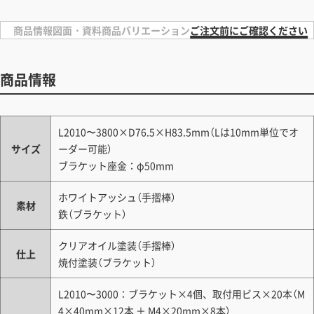
商品情報
図面・資料
商品バリエーション
ご注文前にご確認ください
商品情報
L2010〜3800×D76.5×H83.5mm（Lは10mm単位でオ
サイズ
ーダー可能）
ブラケット座金：φ50mm
ホワイトアッシュ（手摺棒）
素材
鉄（ブラケット）
クリアオイル塗装（手摺棒）
仕上
焼付塗装（ブラケット）
L2010〜3000：ブラケット×4個、取付用ビス×20本（M
4×40mm×12本 ＋ M4×20mm×8本）