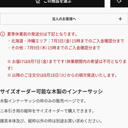
この商品を選ぶ
法人のお客様へ
ワンプライス販売
夏季休業前の発送分は下記となります。
法人・個人様いずれも全て一律の価格で販売しております。法人/個人
・北海道・沖縄エリア：7月3日（金）15時までのご入金確認分まで
事業主様には「請求書払い」も対応しています。
・その他：7月9日（木）15時までのご入金確認分まで
「請求書払い」の詳細はこちら
※ お届けは8月7日（金）までです（休業期間内の希望は不可となりま
カートでのお見積り機能
す）
「この商品を選ぶ」からご希望の商品をカートに入れていただき、お届
※ 以降のご注文分は8月18日（火）からの順次発送いたします。
け先種別・都道府県を選択すると、送料を含んだ合計金額を確認する
ことができます。お見積り書の出力も可能です。
サイズオーダー可能な木製のインナーサッシ
見積もりガイドはこちら
木製インナーサッシの枠のみの販売ページです。
ニ本引き用の縦枠をサイズオーダーで購入できます。
建具本体及び、縦枠以外の枠は別途お買い求めください。