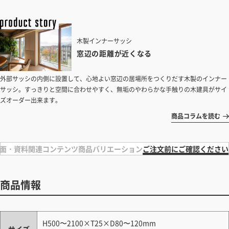
木製インナーサッシ
窓辺の距離が近くなる
外部サッシの内側に設置して、心地よい窓辺の居場所をつくりだす木製のインナー
サッシ。すっきりと空間に合わせやすく、無垢のやわらかな手触りの木建具がサイ
ズオーダー出来ます。
商品コラムを読む
面・資料
関連コンテンツ
商品バリエーション
ご注文前にご確認ください
商品情報
H500〜2100×T25×D80〜120mm