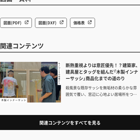
図面(PDF)
図面(DXF)
価格表
関連コンテンツ
断熱重視よりは意匠優先！？建築家、
建具屋とタッグを組んだ「木製インナ
ーサッシ」商品化までの道のり
殺風景な既存サッシを無垢材の柔らかな雰
囲気で覆い、窓辺に心地よい居場所をつく
りたくなる「木製インナーサッシ」。建築家
が手掛けてきたアイデアを商品化するSPIN-
OFFプロジェクト第2弾です。開発パートナ
ーの建築家の清水忠昭さんと、ともに伴走
関連コンテンツをすべてを見る
してくれた建具屋さんに、これまでの道の
りと、商品化への思いを聞きました。