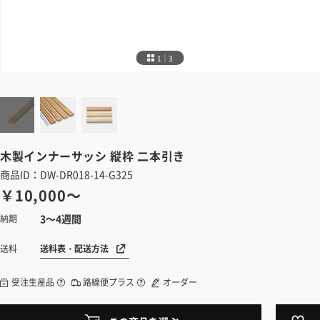
1｜3
木製インナーサッシ
縦枠 二本引き
商品ID：DW-DR018-14-G325
￥10,000～
3～4週間
納期
送料表・配送方法
送料
受注生産品
路線便プラス
オーダー