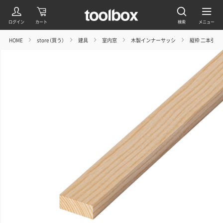
HOME
store（買う）
建具
室内窓
木製インナーサッシ
縦枠 二本引き