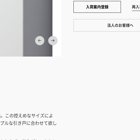
入荷案内登録
再入
法人のお客様へ
ワンプライス販売
法人・個人様いずれも全て一律の
ております。法人/個人事業主様
い」も対応しています。
正面
「請求書払い」
カートでのお見積り機能
「この商品を選ぶ」からご希望の
入れていただき、お届け先種別・
択すると、送料を含んだ合計金額
感。この控えめなサイズによ
とができます。お見積り書の出力
プルな引き戸に合わせて欲し
見積もりガ