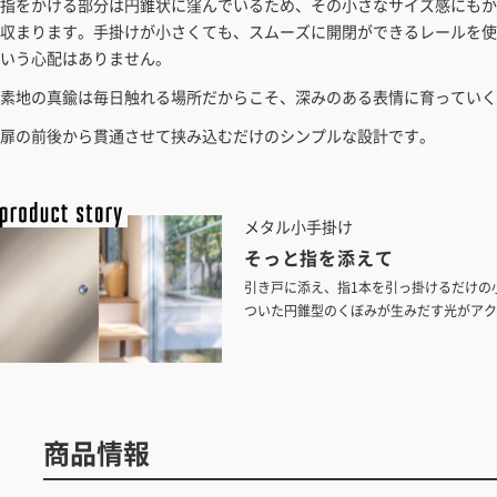
指をかける部分は円錐状に窪んでいるため、その小さなサイズ感にもか
収まります。手掛けが小さくても、スムーズに開閉ができるレールを使
いう心配はありません。
素地の真鍮は毎日触れる場所だからこそ、深みのある表情に育っていく
扉の前後から貫通させて挟み込むだけのシンプルな設計です。
メタル小手掛け
そっと指を添えて
引き戸に添え、指1本を引っ掛けるだけの
ついた円錐型のくぼみが生みだす光がアク
べる、真鍮とアルミのラインナップです。
商品情報