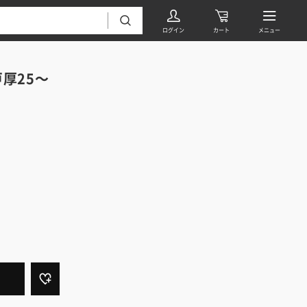
戸厚25～
フローリング・床材 すべて
無垢フローリング
タイル すべて
挽板複合フローリング
モザイクタイル
パーケット・ヘリンボーン
内装壁材 すべて
四角形タイル
遮音・直貼りフローリング
ウッドパネル・板壁材
装飾タイル
DIYフローリング