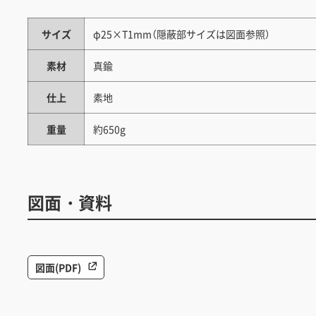
サイズ
φ25×T1mm（隠蔽部サイズは図面参照）
素材
真鍮
仕上
素地
重量
約650g
図面・資料
図面(PDF)