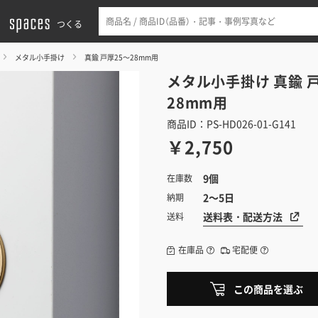
つくる
メタル小手掛け
真鍮 戸厚25～28mm用
メタル小手掛け
真鍮 
28mm用
商品ID：PS-HD026-01-G141
￥2,750
9個
在庫数
2～5日
納期
送料表・配送方法
送料
在庫品
宅配便
この商品を選ぶ