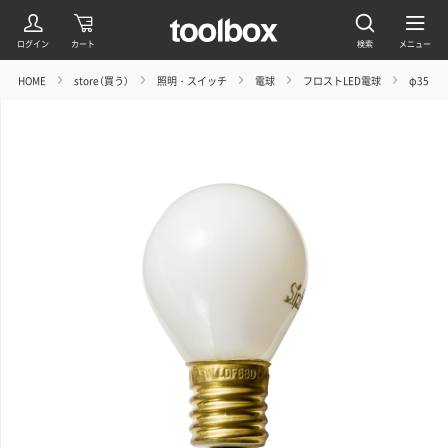
HOME
store（買う）
照明・スイッチ
電球
フロストLED電球
φ35(E