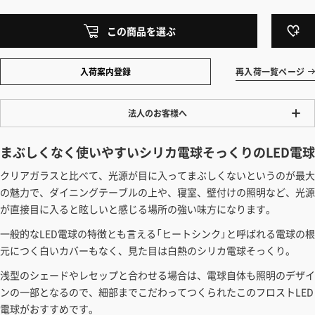
この商品を選ぶ
入荷案内登録
再入荷一覧ページ
法人のお客様へ
ワンプライス販売
まぶしくなく使いやすいシリカ電球そっくりのLED電球
法人・個人様いずれも全て一律の価格で販売しております。法人/個人
クリアガラスと比べて、光源が目に入ってまぶしくないというのが最大
事業主様には「請求書払い」も対応しています。
の魅力で、ダイニングテーブルの上や、寝室、壁付けの照明など、光源
「請求書払い」の詳細はこちら
が直接目に入ると眩しいと感じる場所の強い味方になります。
カートでのお見積り機能
一般的なLED電球の特徴とも言える「ヒートシンク」と呼ばれる電球の根
「この商品を選ぶ」からご希望の商品をカートに入れていただき、お届
元につく白いカバーもなく、見た目は白熱のシリカ電球そっくり。
け先種別・都道府県を選択すると、送料を含んだ合計金額を確認する
浅型のシェードやレセップと合わせる場合は、電球自体も照明のデザイ
ことができます。お見積り書の出力も可能です。
ンの一部となるので、細部までこだわってつくられたこのフロストLED
見積もりガイドはこちら
電球がおすすめです。