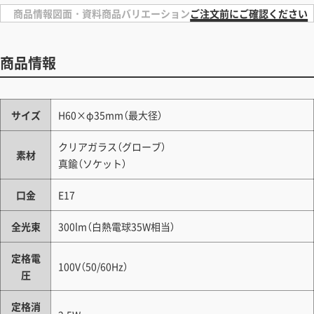
商品情報
図面・資料
商品バリエーション
ご注文前にご確認ください
商品情報
サイズ
H60×φ35mm（最大径）
クリアガラス（グローブ）
素材
真鍮（ソケット）
口金
E17
全光束
300lm（白熱電球35W相当）
定格電
100V（50/60Hz）
圧
定格消