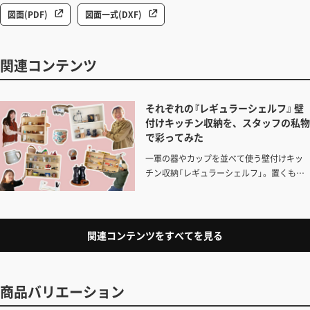
図面(PDF)
図面一式(DXF)
関連コンテンツ
それぞれの『レギュラーシェルフ』 壁
付けキッチン収納を、スタッフの私物
で彩ってみた
一軍の器やカップを並べて使う壁付けキッ
チン収納「レギュラーシェルフ」。置くもの
によって多様に変化するシンプルな箱型収
納を、好みも暮らし方も異なるスタッフが
「自分ならこう使う！」と編集した模様をお
届けします。
関連コンテンツをすべてを見る
商品バリエーション