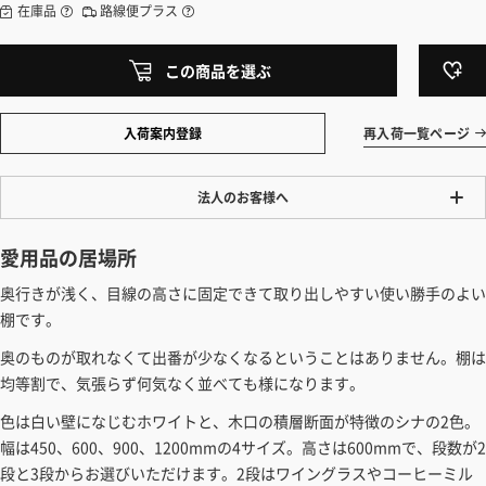
在庫品
路線便プラス
この商品を選ぶ
入荷案内登録
再入荷一覧ページ
法人のお客様へ
ワンプライス販売
愛用品の居場所
法人・個人様いずれも全て一律の価格で販売しております。法人/個人
奥行きが浅く、目線の高さに固定できて取り出しやすい使い勝手のよい
事業主様には「請求書払い」も対応しています。
棚です。
「請求書払い」の詳細はこちら
奥のものが取れなくて出番が少なくなるということはありません。棚は
カートでのお見積り機能
均等割で、気張らず何気なく並べても様になります。
「この商品を選ぶ」からご希望の商品をカートに入れていただき、お届
色は白い壁になじむホワイトと、木口の積層断面が特徴のシナの2色。
け先種別・都道府県を選択すると、送料を含んだ合計金額を確認する
幅は450、600、900、1200mmの4サイズ。高さは600mmで、段数が2
ことができます。お見積り書の出力も可能です。
段と3段からお選びいただけます。2段はワイングラスやコーヒーミル