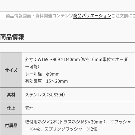
商品情報
図面・資料
関連コンテンツ
商品バリエーション
ご注文前に
商品情報
外寸：W169〜909×D40mm（Wを10mm単位でオーダ
ー可能）
サイズ
レール径：φ9mm
有効扉厚：15〜20mm
素材
ステンレス（SUS304）
仕上
素地
取付用ネジ×2本（トラスネジ M6×30mm）、平ワッシャ
付属品
ー×4枚、スプリングワッシャー×2個