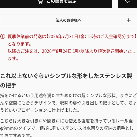
この商品を選ぶ
法人のお客様へ
ワンプライス販売
夏季休業前の発送は【2026年7月31日（金）15時のご入金確認分まで】
法人・個人様いずれも全て一律の価格で販売しております。法人/個人
となります。
事業主様には「請求書払い」も対応しています。
以降のご注文は、2026年8月24日（月）以降より順次発送開始いたし
「請求書払い」の詳細はこちら
ます。
カートでのお見積り機能
これ以上ないぐらいシンプルな形をしたステンレス製
「この商品を選ぶ」からご希望の商品をカートに入れていただき、お届
の把手
け先種別・都道府県を選択すると、送料を含んだ合計金額を確認する
ことができます。お見積り書の出力も可能です。
指をかけるという用途を満たすためだけの超シンプルな形状。まさにど
んな空間にも合うデザインで、収納の扉や引き出しの把手として、ちょ
見積もりガイドはこちら
うどいいプロポーションに仕上げました。
こちらは大きな引き戸や開き戸にも使える強度を持っているレール径
φ9mmのタイプで、錆びに強いステンレスは水回りの収納の把手とし
ておすすめです。